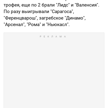
трофея, еще по 2 брали "Лидс" и "Валенсия".
По разу выигрывали "Сарагоса",
"Ференцварош", загребское "Динамо",
"Арсенал", "Рома" и "Ньюкасл".