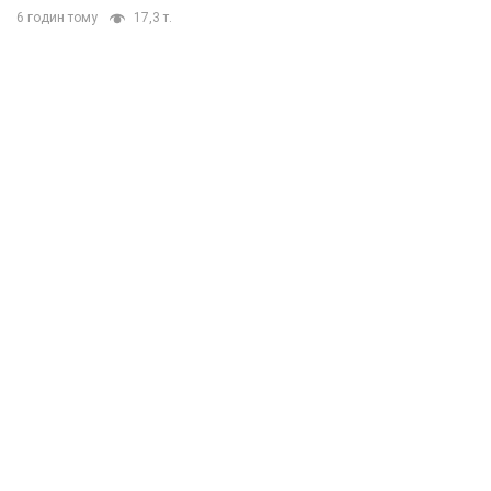
6 годин тому
17,3 т.