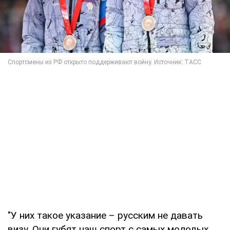
"У них такое указание – русским не давать
визу. Они губят наш спорт с самых молодых