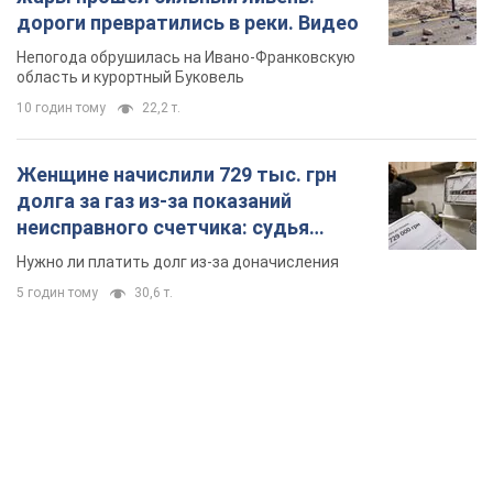
дороги превратились в реки. Видео
Непогода обрушилась на Ивано-Франковскую
область и курортный Буковель
10 годин тому
22,2 т.
Женщине начислили 729 тыс. грн
долга за газ из-за показаний
неисправного счетчика: судья
вынес неожиданное решение
Нужно ли платить долг из-за доначисления
5 годин тому
30,6 т.