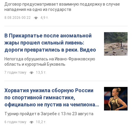
Договор предусматривает взаимную поддержку в случае
нападения на одно из государств
8.08.2026 00:22
4,9 т.
В Прикарпатье после аномальной
жары прошел сильный ливень:
дороги превратились в реки. Видео
Непогода обрушилась на Ивано-Франковскую
область и курортный Буковель
7 годин тому
13,5 т.
Хорватия унизила сборную России
по спортивной гимнастике,
официально не пустив на чемпионат
Европы основных спортсменов
Турнир пройдет в Загребе с 13 по 23 августа
6 годин тому
10,2 т.