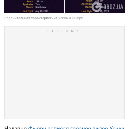
Недавно
Фьюри записал грозное видео Усику