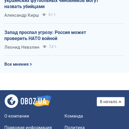
украинских футбольных чиновников могут
назвать убийцами
Александр Кирш
5,1 т.
Запад проспал угрозу: Россия может
проверить НАТО войной
Леонид Невзлин
7,2 т.
Все мнения
В начало
О компании
Команда
Правовая информация
Политика