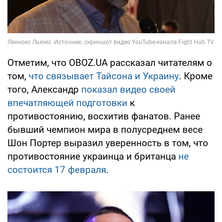
Отметим, что OBOZ.UA рассказал читателям о
том,
что связывает Тайсона и Украину
. Кроме
того, Александр
показал видео своей
впечатляющей подготовки
к
противостоянию, восхитив фанатов. Ранее
бывший чемпион мира в полусреднем весе
Шон Портер выразил уверенность в том, что
противостояние украинца и британца
не
состоится 17 февраля
.