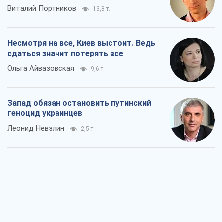
Запад обязан остановить путинский
геноцид украинцев
Леонид Невзлин
2,5 т.
Посмотрим в зубы дареному коню:
придирчиво – о помощи Украине
Александр Кирш
4,7 т.