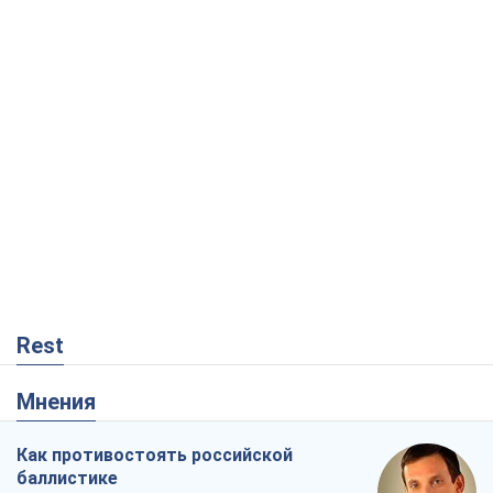
Rest
Мнения
Как противостоять российской
баллистике
Виталий Портников
13,8 т.
Несмотря на все, Киев выстоит. Ведь
сдаться значит потерять все
Ольга Айвазовская
9,6 т.