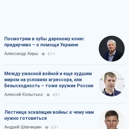
Между ужасной войной и еще худшим
миром на условиях агрессора, или
Безысходность – тоже оружие России
Алексей Копытько
4,5 т.
Лестница эскалации войны: к чему нам
нужно готовиться
Андрей Шевчишин
5,5 т.
"Когда хочется мести": почему
стратегия Украины должна оставаться
другой
Серж Марко
6,1 т.
Все мнения