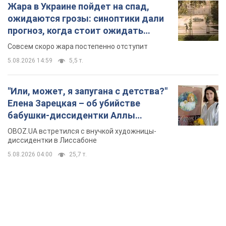
Елена Зарецкая – об убийстве
бабушки-диссидентки Аллы
Горской, критике сына Стуса и
OBOZ.UA встретился с внучкой художницы-
бегстве в Португалию с пятью
диссидентки в Лиссабоне
детьми
5.08.2026 04:00
25,7 т.