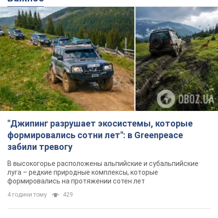
"Джипинг разрушает экосистемы, которые
формировались сотни лет": в Greenpeace
забили тревогу
В высокогорье расположены альпийские и субальпийские
луга – редкие природные комплексы, которые
формировались на протяжении сотен лет
4 години тому
429
Жара в Украине пойдет на спад,
ожидаются грозы: синоптики дали
прогноз, когда стоит ожидать
изменения погоды
Совсем скоро жара постепенно отступит
5.08.2026 14:59
5,5 т.
"Или, может, я запугана с детства?"