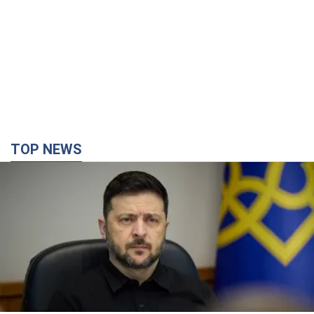
TOP NEWS
Украина будет уничтожать пусковые
установки российских баллистических ракет:
Зеленский провел заседание СНБО
Глава государства заявил, что установки будут атакованы
9 годин тому
116,1 т.
В июле армия РФ потеряла рекордное