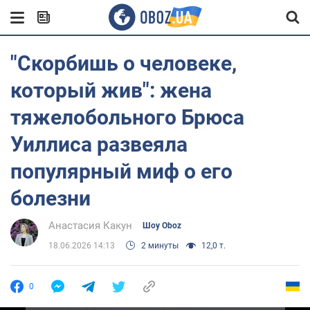
"Скорбишь о человеке,
который жив": жена
тяжелобольного Брюса
Уиллиса развеяла
популярный миф о его
болезни
Анастасия Какун
Шоу Oboz
18.06.2026 14:13
2 минуты
12,0 т.
0