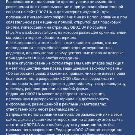
Разрешается использование при получении письменного
разрешения на их использование и при условии обязательной
ссылки на сайт OBOZ.UA, а для интернет-изданий - при
получении письменного разрешения на их использование и при
обязательном размещении прямой, открытой для поисковых
систем, гиперссылки на страницу OBOZ.UA по ссылке
https://www.obozrevatel.com
, на которой размещен оригинальный
материал в первом абзаце материала.
Все материалы на этом сайте, в том числе интервью, статьи,
исследования – служебные произведения журналистов
редакции, исключительные имущественные права на которые
принадлежат ООО «Золотая середина».
На все опубликованные фотоматериалы Getty Images редакция
имеет имущественные права, защищаемые законом Украины
«Об авторских правах и смежных правах», никто не имеет права
без письменного разрешения ООО «Золотая середина» их
использовать, они не подлежат дальнейшему воспроизводству,
переводу, распространению в любой форме.
Редакция OBOZ.UA может не разделять точку зрения,
изложенную в авторском материале. За достоверность
информации, размещенной в рекламных материалах,
ответственность несет рекламодатель.
Запрещено использование материалов размещенных на этом
сайте, даже с указанием гиперссылки на страницу этого сайта,
логотипа OBOZ.UA или любого другого упоминания, но без
письменного разрешения Редакции/ООО «Золотая середина»
Незаконным использованием материалов будет считаться: