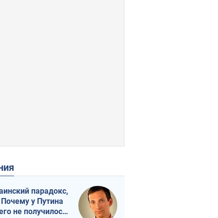
ения
аинский парадокс,
 Почему у Путина
его не получилось