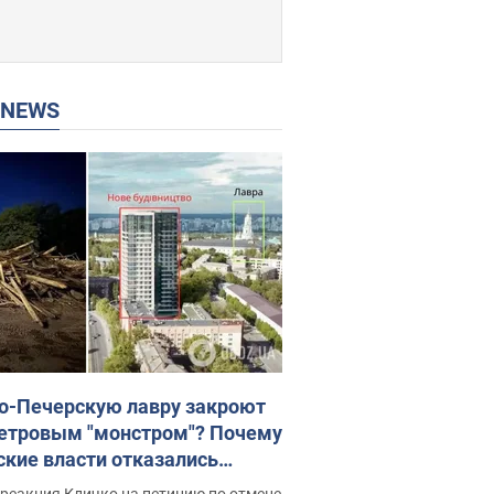
P NEWS
о-Печерскую лавру закроют
етровым "монстром"? Почему
ские власти отказались
новить строительство
реакция Кличко на петицию по отмене