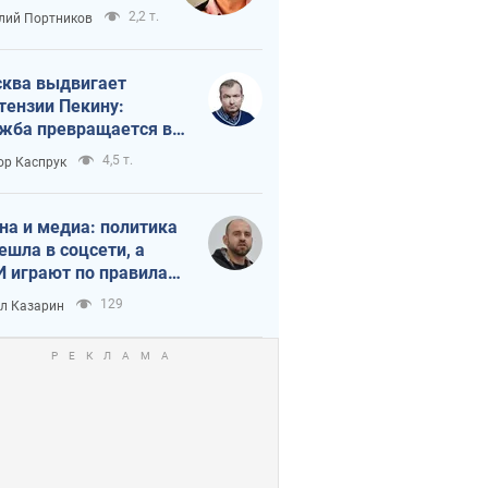
краиной
2,2 т.
лий Портников
ква выдвигает
тензии Пекину:
жба превращается в
исимость России от
4,5 т.
ор Каспрук
ая
на и медиа: политика
ешла в соцсети, а
 играют по правилам
Tube
129
л Казарин