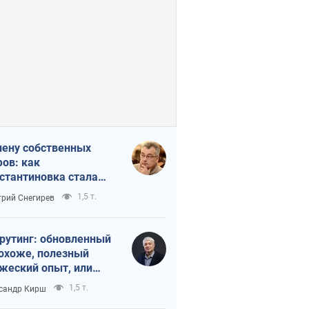
лену собственных
ов: как
стантиновка стала
вной идеологической
1,5 т.
рий Снегирев
ушкой для российских
упантов
рутинг: обновленный
похоже, полезный
жеский опыт, или
лектика
1,5 т.
сандр Кирш
бовательной трусости