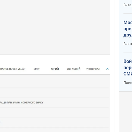
с У
Вита
Мос
пре
дру
зав
Викт
Кит
Вой
пер
СМИ
You
Паве