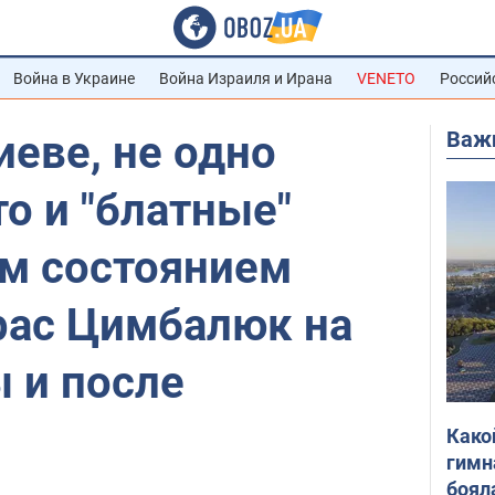
Война в Украине
Война Израиля и Ирана
VENETO
Россий
Важ
иеве, не одно
о и "блатные"
им состоянием
рас Цимбалюк на
 и после
Како
гимн
боял