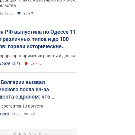
скреба "московского
тельства
ющего"
23,2 т.
26 12:00
я РФ выпустила по Одессе 11
т различных типов и до 100
ов: горели исторические
ия, есть пострадавшие. Фото
ррора враг применил ракеты и дроны
део
53,7 т.
8.2026 14:21
Болгарии вызвал
инского посла из-за
дента с дроном: что
зошло
 состоится 10 августа
4,0 т.
8.2026 11:58