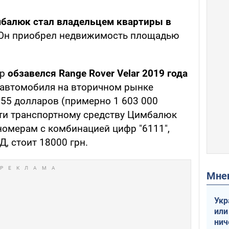
мбалюк стал владельцем квартиры в
 Он приобрел недвижимость площадью
ер
обзавелся Range Rover Velar 2019 года
о автомобиля на вторичном рынке
555 долларов (примерно 1 603 000
сти транспортному средству Цимбалюк
номерам с комбинацией цифр "6111",
, стоит 18000 грн.
Мн
Укр
или
нич