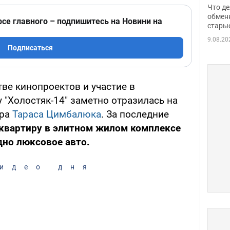
прин
Что де
обме
обмен
рсе главного – подпишитесь на Новини на
стары
таки
9.08.20
Подписаться
ве кинопроектов и участие в
 "Холостяк-14" заметно отразилась на
ера
Тараса Цимбалюка
. За последние
 квартиру в элитном жилом комплексе
дно люксовое авто.
идео дня