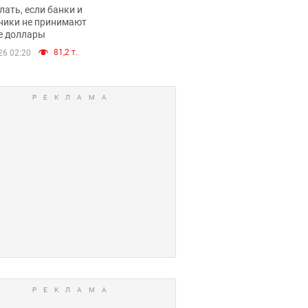
имают ли
лать, если банки и
нники и банки
ники не принимают
е доллары
е купюры
81,2 т.
26 02:20