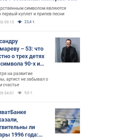
 не рассказывают в школе
арственным символом являются
 первый куплет и припев песни
23,4 т.
26 09:15
сандру
мареву – 53: что
стно о трех детях
-символа 90-х и
они выглядят
тря на развитие
ы, артист не забывал о
м счастье
9,0 т.
26 04:01
иватБанке
казали,
твительны ли
ары 1996 года: