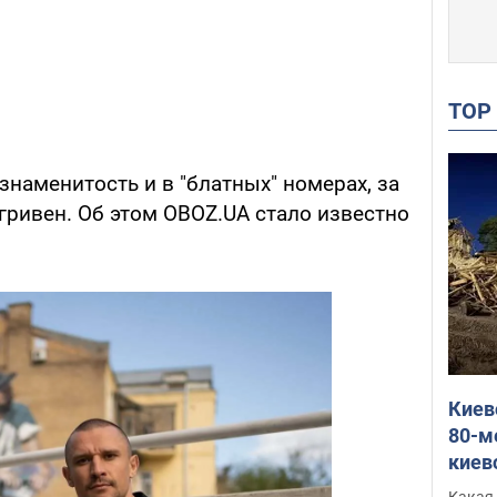
TO
 знаменитость и в "блатных" номерах, за
гривен. Об этом OBOZ.UA стало известно
Киев
80-м
киев
оста
Какая 