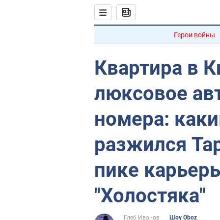
Герои войны
Квартира в К
люксовое авт
номера: как
разжился Та
пике карьеры
"Холостяка"
Глеб Иванов
Шоу Oboz