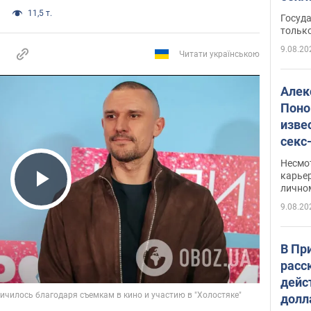
этом
11,5 т.
Госуд
только
9.08.20
Читати українською
Алек
Поно
изве
секс
как 
Несмо
карьер
лично
Play Video
9.08.20
В Пр
расс
дейс
долл