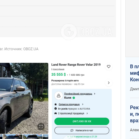
В п
миф
Кон
гла
Дмит
лов
окк
Рек
и, 
вра
Диа
Алек
тре