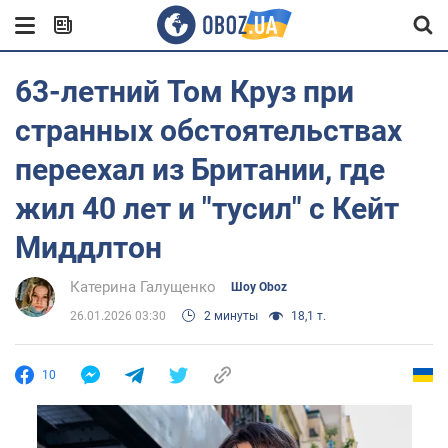
63-летний Том Круз при
странных обстоятельствах
переехал из Британии, где
жил 40 лет и "тусил" с Кейт
Миддлтон
Катерина Галущенко
Шоу Oboz
26.01.2026 03:30
2 минуты
18,1 т.
10