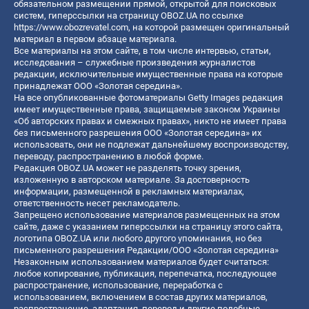
обязательном размещении прямой, открытой для поисковых
систем, гиперссылки на страницу OBOZ.UA по ссылке
https://www.obozrevatel.com
, на которой размещен оригинальный
материал в первом абзаце материала.
Все материалы на этом сайте, в том числе интервью, статьи,
исследования – служебные произведения журналистов
редакции, исключительные имущественные права на которые
принадлежат ООО «Золотая середина».
На все опубликованные фотоматериалы Getty Images редакция
имеет имущественные права, защищаемые законом Украины
«Об авторских правах и смежных правах», никто не имеет права
без письменного разрешения ООО «Золотая середина» их
использовать, они не подлежат дальнейшему воспроизводству,
переводу, распространению в любой форме.
Редакция OBOZ.UA может не разделять точку зрения,
изложенную в авторском материале. За достоверность
информации, размещенной в рекламных материалах,
ответственность несет рекламодатель.
Запрещено использование материалов размещенных на этом
сайте, даже с указанием гиперссылки на страницу этого сайта,
логотипа OBOZ.UA или любого другого упоминания, но без
письменного разрешения Редакции/ООО «Золотая середина»
Незаконным использованием материалов будет считаться:
любое копирование, публикация, перепечатка, последующее
распространение, использование, переработка с
использованием, включением в состав других материалов,
распространение, адаптация, перевод и другие подобные