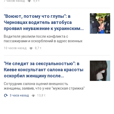
7 часов назад
9,9 т.
"Воюют, потому что глупы": в
Черновцах водитель автобуса
проявил неуважение к украинским
военным и поплатился за это.
Водителя уволили после конфликта с
Видео
пассажирами и оскорблений в адрес военных
10 часов назад
8,7 т.
"Не следит за сексуальностью": в
Киеве консультант салона красоты
оскорбил женщину после
химиотерапии, разгорелся скандал.
Сотрудник салона оценил внешность
Фото
женщины, заявив, что у нее "мужская стрижка"
3 часа назад
13,8 т.