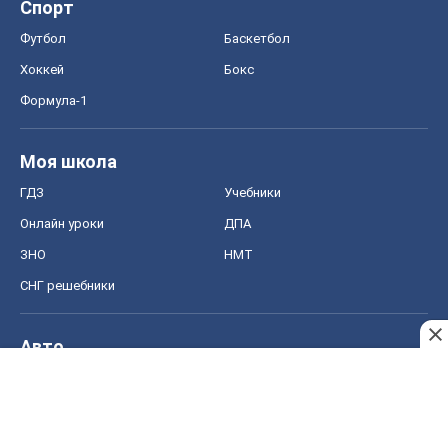
Спорт
Футбол
Баскетбол
Хоккей
Бокс
Формула-1
Моя школа
ГДЗ
Учебники
Онлайн уроки
ДПА
ЗНО
НМТ
СНГ решебники
Авто
Тест Драйв
Электромобили
Акции
Сервис