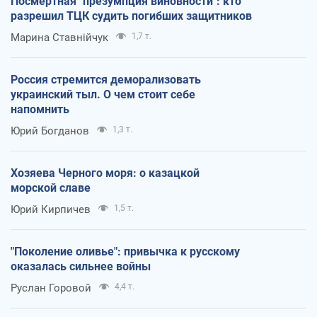
Посмертная "презумпция виновности": кто
разрешил ТЦК судить погибших защитников
Марина Ставнійчук
1,7 т.
Россия стремится деморализовать
украинский тыл. О чем стоит себе
напомнить
Юрий Богданов
1,3 т.
Хозяева Черного моря: о казацкой
морской славе
Юрий Кирпичев
1,5 т.
"Поколение оливье": привычка к русскому
оказалась сильнее войны
Руслан Горовой
4,4 т.