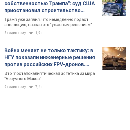
собственностью Трампа": суд США
приостановил строительство
бального зала стоимостью 400 млн
Трамп уже заявил, что немедленно подаст
долларов
апелляцию, назвав это "ужасным решением"
8 годин тому
1,9 т.
Война меняет не только тактику: в
НГУ показали инженерные решения
против российских FPV-дронов.
Фото
Это "постапокалиптическая эстетика из мира
"Безумного Макса"
9 годин тому
7,4 т.