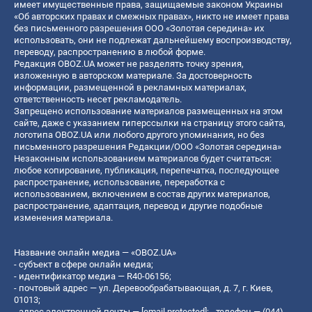
имеет имущественные права, защищаемые законом Украины
«Об авторских правах и смежных правах», никто не имеет права
без письменного разрешения ООО «Золотая середина» их
использовать, они не подлежат дальнейшему воспроизводству,
переводу, распространению в любой форме.
Редакция OBOZ.UA может не разделять точку зрения,
изложенную в авторском материале. За достоверность
информации, размещенной в рекламных материалах,
ответственность несет рекламодатель.
Запрещено использование материалов размещенных на этом
сайте, даже с указанием гиперссылки на страницу этого сайта,
логотипа OBOZ.UA или любого другого упоминания, но без
письменного разрешения Редакции/ООО «Золотая середина»
Незаконным использованием материалов будет считаться:
любое копирование, публикация, перепечатка, последующее
распространение, использование, переработка с
использованием, включением в состав других материалов,
распространение, адаптация, перевод и другие подобные
изменения материала.
Название онлайн медиа — «OBOZ.UA»
- субъект в сфере онлайн медиа;
- идентификатор медиа — R40-06156;
- почтовый адрес — ул. Деревообрабатывающая, д. 7, г. Киев,
01013;
- адрес электронной почты —
[email protected]
; - телефон — (044)