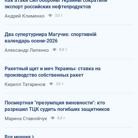
Как атаки Сил обороны Украины сократили
экспорт российских нефтепродуктов
Андрей Клименко
3,0 т.
Два супертурнира Магучих: спортивній
календарь осени-2026
Александр Липенко
8,8 т.
Ракетный щит и меч Украины: ставка на
производство собственных ракет
Кирилл Татаринов
3,6 т.
Посмертная "презумпция виновности": кто
разрешил ТЦК судить погибших защитников
Марина Ставнійчук
8,4 т.
Все мнения