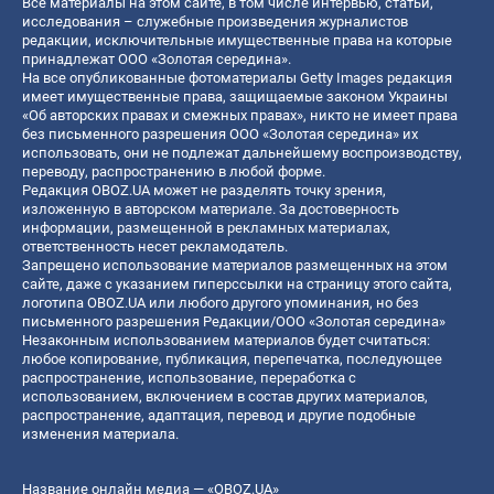
Все материалы на этом сайте, в том числе интервью, статьи,
исследования – служебные произведения журналистов
редакции, исключительные имущественные права на которые
принадлежат ООО «Золотая середина».
На все опубликованные фотоматериалы Getty Images редакция
имеет имущественные права, защищаемые законом Украины
«Об авторских правах и смежных правах», никто не имеет права
без письменного разрешения ООО «Золотая середина» их
использовать, они не подлежат дальнейшему воспроизводству,
переводу, распространению в любой форме.
Редакция OBOZ.UA может не разделять точку зрения,
изложенную в авторском материале. За достоверность
информации, размещенной в рекламных материалах,
ответственность несет рекламодатель.
Запрещено использование материалов размещенных на этом
сайте, даже с указанием гиперссылки на страницу этого сайта,
логотипа OBOZ.UA или любого другого упоминания, но без
письменного разрешения Редакции/ООО «Золотая середина»
Незаконным использованием материалов будет считаться:
любое копирование, публикация, перепечатка, последующее
распространение, использование, переработка с
использованием, включением в состав других материалов,
распространение, адаптация, перевод и другие подобные
изменения материала.
Название онлайн медиа — «OBOZ.UA»