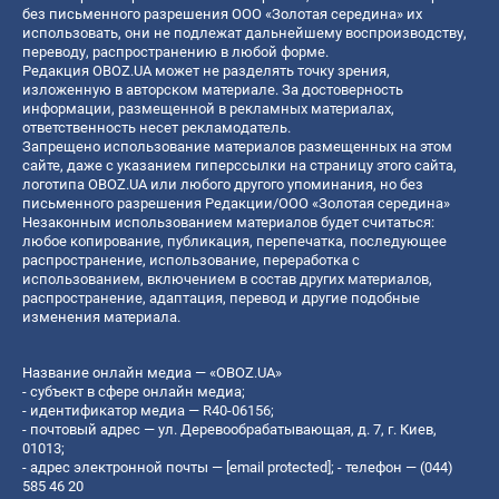
без письменного разрешения ООО «Золотая середина» их
использовать, они не подлежат дальнейшему воспроизводству,
переводу, распространению в любой форме.
Редакция OBOZ.UA может не разделять точку зрения,
изложенную в авторском материале. За достоверность
информации, размещенной в рекламных материалах,
ответственность несет рекламодатель.
Запрещено использование материалов размещенных на этом
сайте, даже с указанием гиперссылки на страницу этого сайта,
логотипа OBOZ.UA или любого другого упоминания, но без
письменного разрешения Редакции/ООО «Золотая середина»
Незаконным использованием материалов будет считаться:
любое копирование, публикация, перепечатка, последующее
распространение, использование, переработка с
использованием, включением в состав других материалов,
распространение, адаптация, перевод и другие подобные
изменения материала.
Название онлайн медиа — «OBOZ.UA»
- субъект в сфере онлайн медиа;
- идентификатор медиа — R40-06156;
- почтовый адрес — ул. Деревообрабатывающая, д. 7, г. Киев,
01013;
- адрес электронной почты —
[email protected]
; - телефон — (044)
585 46 20