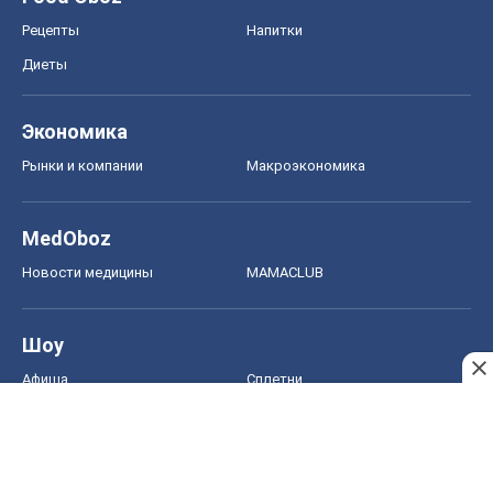
Рецепты
Напитки
Диеты
Экономика
Рынки и компании
Mакроэкономика
MedOboz
Новости медицины
MAMACLUB
Шоу
Афиша
Сплетни
Красота
Мода
Женский Журнал