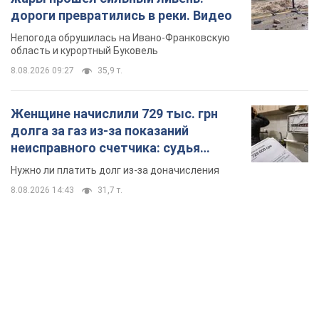
дороги превратились в реки. Видео
Непогода обрушилась на Ивано-Франковскую
область и курортный Буковель
8.08.2026 09:27
35,9 т.
Женщине начислили 729 тыс. грн
долга за газ из-за показаний
неисправного счетчика: судья
вынес неожиданное решение
Нужно ли платить долг из-за доначисления
8.08.2026 14:43
31,7 т.