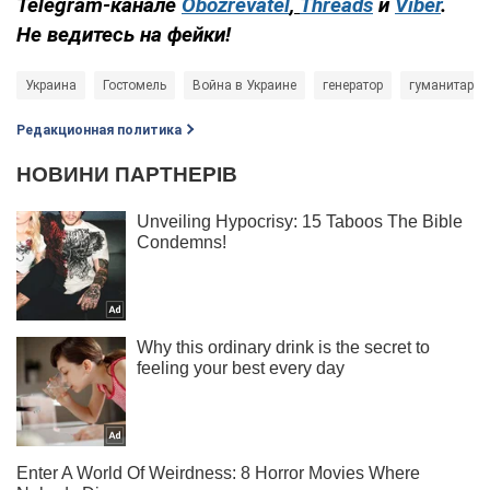
Telegram-канале
Obozrevatel
,
Threads
и
Viber
.
Не ведитесь на фейки!
Украина
Гостомель
Война в Украине
генератор
гуманитарн
Редакционная политика