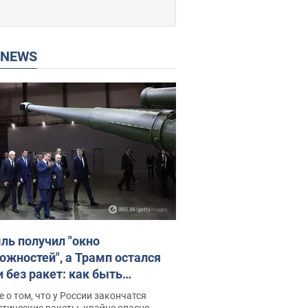
P NEWS
ль получил "окно
ожностей", а Трамп остался
и без ракет: как быть
ине? Интервью с Мельником
 о том, что у России закончатся
тические ракеты, крайне опасно,