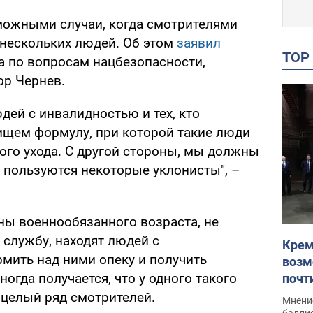
зможными случаи, когда смотрителями
нескольких людей. Об этом
заявил
TO
а по вопросам нацбезопасности,
ор Чернев.
ей с инвалидностью и тех, кто
 ищем формулу, при которой такие люди
ого ухода. С другой стороны, мы должны
 пользуются некоторые уклонисты", –
ны военнообязанного возраста, не
службу, находят людей с
Крем
мить над ними опеку и получить
возм
огда получается, что у одного такого
почт
Укра
 целый ряд смотрителей.
Мнение
баллис