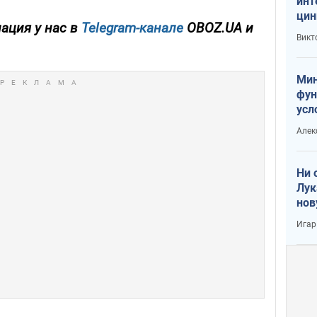
инт
цин
ация у нас в
Telegram-канале
OBOZ.UA и
или
Викт
Тра
Мин
фун
усл
вое
Алек
Ни 
Лук
нов
Игар