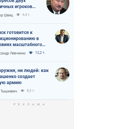
ересов двух
ичных игроков
 тайный план
6,4 т.
ор Швец
мпа и Путина?
ск готовится к
кционированию в
овиях масштабного
нного кризиса
12,2 т.
сандр Левченко
оружия, ни людей: как
ашенко создает
ую армию
8,5 т.
 Тышкевич