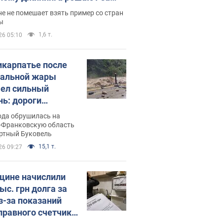
ицей
е не помешает взять пример со стран
ы
1,6 т.
26 05:10
икарпатье после
альной жары
ел сильный
нь: дороги
ратились в реки.
ода обрушилась на
о
-Франковскую область
ортный Буковель
15,1 т.
26 09:27
ине начислили
ыс. грн долга за
из-за показаний
правного счетчика: