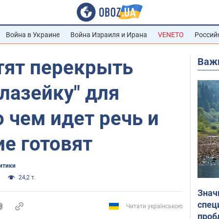
Война в Украине
Война Израиля и Ирана
VENETO
Россий
Важ
тят перекрыть
лазейку" для
о чем идет речь и
е готовят
итики
24,2 т.
Знач
спец
Читати українською
проб