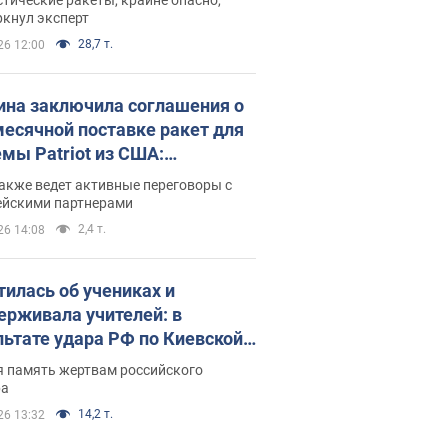
ркнул эксперт
28,7 т.
26 12:00
ина заключила соглашения о
есячной поставке ракет для
емы Patriot из США:
нский раскрыл подробности
акже ведет активные переговоры с
ейскими партнерами
2,4 т.
26 14:08
тилась об учениках и
ерживала учителей: в
льтате удара РФ по Киевской
сти погибли директор
я память жертвам российского
ского лицея, её муж и внук
ра
14,2 т.
26 13:32