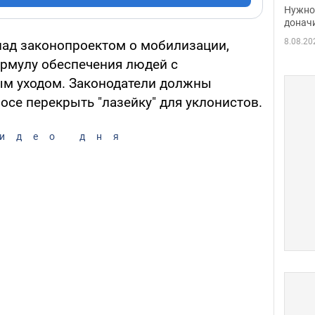
судь
Нужно 
неож
донач
8.08.20
 над законопроектом о мобилизации,
рмулу обеспечения людей с
м уходом. Законодатели должны
росе перекрыть "лазейку" для уклонистов.
идео дня