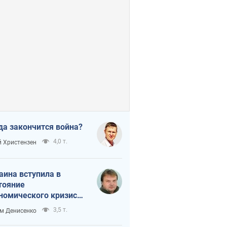
да закончится война?
4,0 т.
 Христензен
аина вступила в
тояние
номического кризиса.
ь ли свет в конце
3,5 т.
м Денисенко
неля?