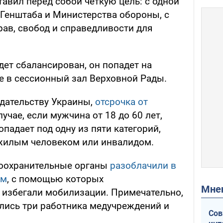
тавил перед собой четкую цель: с одной
Генштаба и Министерства обороны, с
рав, свобод и справедливости для
дет сбалансирован, он попадет на
е в сессионный зал Верховной Рады.
дательству Украины,
отсрочка от
лучае, если мужчина от 18 до 60 лет,
падает под одну из пяти категорий,
ожилым человеком или инвалидом.
воохранительные органы
разоблачили в
ем
, с помощью которых
Мн
избегали мобилизации. Примечательно,
ались три работника медучреждений и
Сов