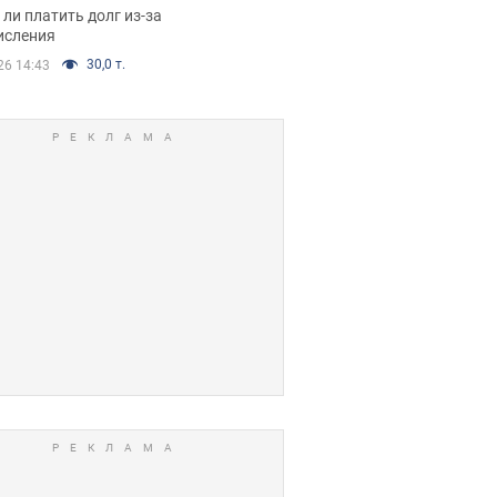
я вынес
ли платить долг из-за
иданное решение
исления
30,0 т.
26 14:43