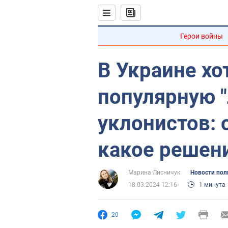
Герои войны
В Украине хо
популярную "
уклонистов: 
какое решени
Марина Лисничук
Новости пол
18.03.2024 12:16
1 минута
20