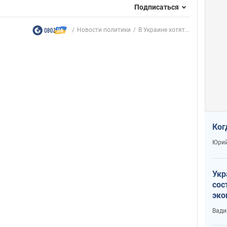
Подписаться
Новости политики
В Украине хотят...
Ког
Юрий
Укр
сос
эко
Ест
Вади
тун