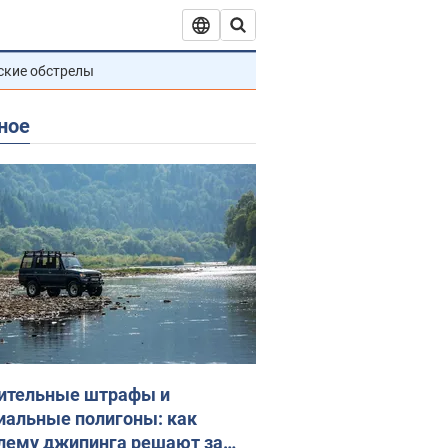
ские обстрелы
ное
ительные штрафы и
иальные полигоны: как
лему джипинга решают за