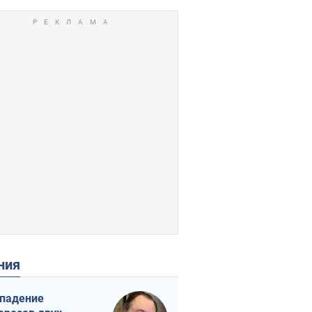
ения
падение