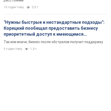
расстоянии
10 годин тому
5,0 т.
"Нужны быстрые и нестандартные подходы":
Корецкий пообещал предоставить бизнесу
приоритетный доступ к имеющимся
складским помещениям
Так или иначе, бизнес после обстрелов получит поддержку
6 годин тому
1,4 т.