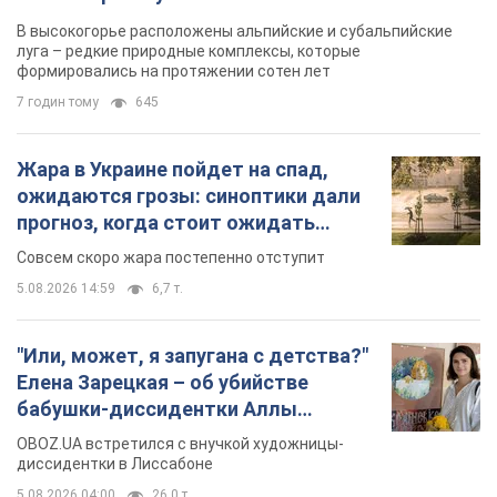
В высокогорье расположены альпийские и субальпийские
луга – редкие природные комплексы, которые
формировались на протяжении сотен лет
7 годин тому
645
Жара в Украине пойдет на спад,
ожидаются грозы: синоптики дали
прогноз, когда стоит ожидать
изменения погоды
Совсем скоро жара постепенно отступит
5.08.2026 14:59
6,7 т.
"Или, может, я запугана с детства?"
Елена Зарецкая – об убийстве
бабушки-диссидентки Аллы
Горской, критике сына Стуса и
OBOZ.UA встретился с внучкой художницы-
бегстве в Португалию с пятью
диссидентки в Лиссабоне
детьми
5.08.2026 04:00
26,0 т.