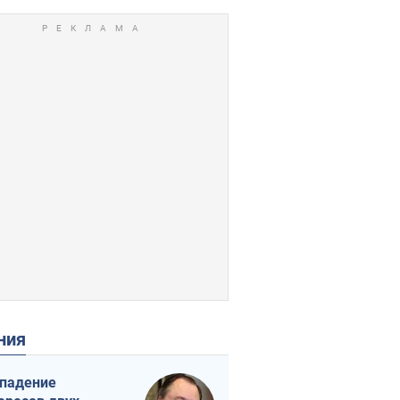
ения
падение