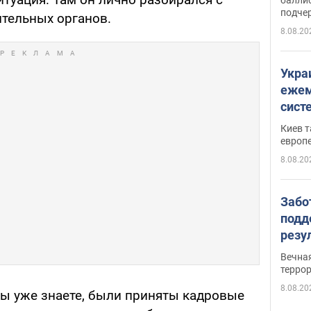
подче
тельных органов.
8.08.20
Укра
ежем
сист
Зеле
Киев т
европ
8.08.20
Забо
подд
резу
обла
Вечна
киев
терро
8.08.20
 вы уже знаете, были приняты кадровые