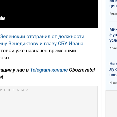
инт
цин
или
Викт
Тра
Мин
фун
,
Зеленский отстранил от должности
усл
ину Венедиктову и главу СБУ Ивана
вое
Алек
ктовой уже назначен временный
нко.
Ни 
Лук
ация у нас в
Telegram-канале
Obozrevatel
нов
и!
Игар