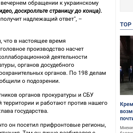
в вечернем обращении к украинскому
идео, доскролльте страницу до конца).
 получит надлежащий ответ", –
TO
м, что в настоящее время
уголовное производство насчет
коллаборационной деятельности
атуры, органов досудебного
воохранительных органов. По 198 делам
общили о подозрении.
отников органов прокуратуры и СБУ
й территории и работают против нашего
Крем
глава государства.
возм
почт
что он посетил прифронтовые регионы,
Укра
Мнение
итуация. Там он лично разбирался с
баллис