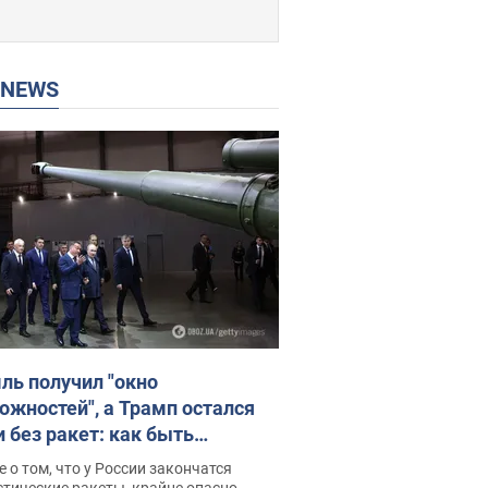
P NEWS
ль получил "окно
ожностей", а Трамп остался
и без ракет: как быть
ине? Интервью с Мельником
 о том, что у России закончатся
тические ракеты, крайне опасно,