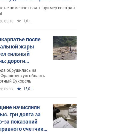
ицей
е не помешает взять пример со стран
ы
1,6 т.
26 05:10
икарпатье после
альной жары
ел сильный
нь: дороги
ратились в реки.
ода обрушилась на
о
-Франковскую область
ортный Буковель
15,0 т.
26 09:27
ине начислили
ыс. грн долга за
из-за показаний
правного счетчика: