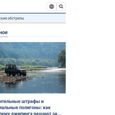
ские обстрелы
ное
ительные штрафы и
иальные полигоны: как
лему джипинга решают за