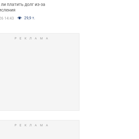
я вынес
ли платить долг из-за
иданное решение
исления
29,9 т.
26 14:43