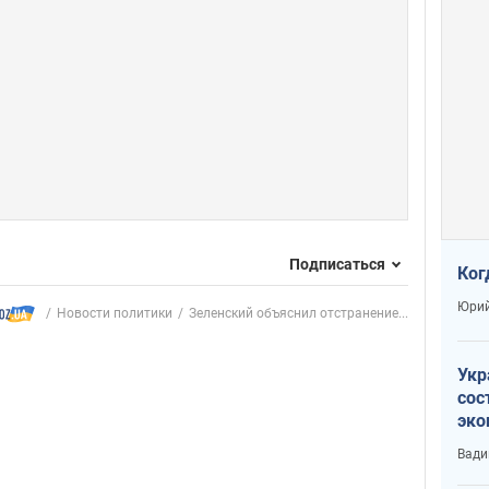
Подписаться
Ког
Юрий
Новости политики
Зеленский объяснил отстранение...
Укр
сос
эко
Ест
Вади
тун