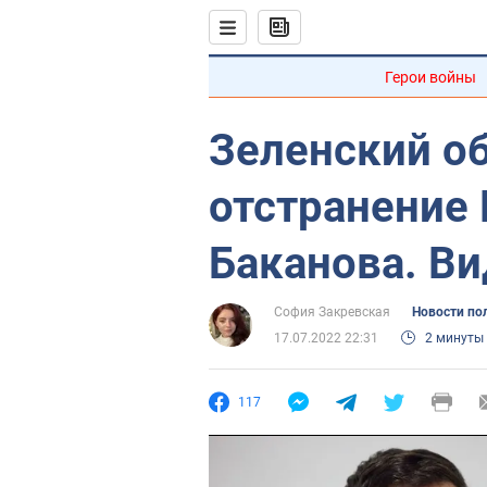
Герои войны
Зеленский о
отстранение
Баканова. В
София Закревская
Новости по
17.07.2022 22:31
2 минуты
117