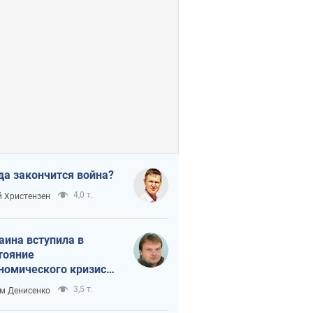
да закончится война?
4,0 т.
 Христензен
аина вступила в
тояние
номического кризиса.
ь ли свет в конце
3,5 т.
м Денисенко
неля?