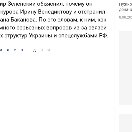
судь
р Зеленский объяснил, почему он
Нужно 
неож
донач
окурора Ирину Венедиктову и отстранил
8.08.20
на Баканова. По его словам, к ним, как
много серьезных вопросов из-за связей
 структур Украины и спецслужбами РФ.
идео дня