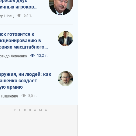
ересов двух
ичных игроков
 тайный план
6,4 т.
ор Швец
мпа и Путина?
ск готовится к
кционированию в
овиях масштабного
нного кризиса
12,2 т.
сандр Левченко
оружия, ни людей: как
ашенко создает
ую армию
8,5 т.
 Тышкевич