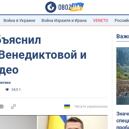
Война в Украине
Война Израиля и Ирана
VENETO
Россий
Важ
бъяснил
 Венедиктовой и
идео
литики
34,5 т.
Читати українською
Знач
спец
проб