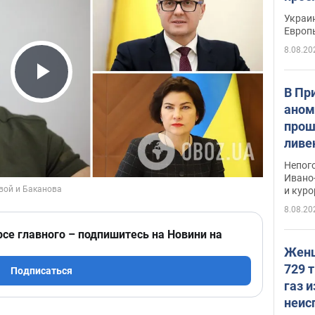
гран
Украин
Европ
8.08.20
Play Video
В Пр
аном
прош
ливе
прев
Непог
Виде
Ивано
и кур
8.08.20
рсе главного – подпишитесь на Новини на
Женщ
729 т
Подписаться
газ 
неис