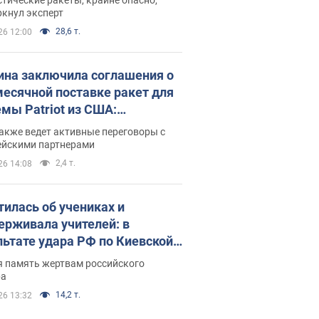
ркнул эксперт
28,6 т.
26 12:00
ина заключила соглашения о
есячной поставке ракет для
емы Patriot из США:
нский раскрыл подробности
акже ведет активные переговоры с
ейскими партнерами
2,4 т.
26 14:08
тилась об учениках и
ерживала учителей: в
льтате удара РФ по Киевской
сти погибли директор
я память жертвам российского
ского лицея, её муж и внук
ра
14,2 т.
26 13:32