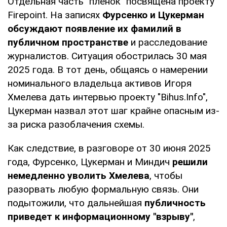
Отдельная часть "пленок" посвящена проекту
Firepoint. На записях
Фурсенко и Цукерман
обсуждают появление их фамилий в
публичном пространстве
и расследование
журналистов. Ситуация обострилась 30 мая
2025 года. В тот день, общаясь о намерении
номинального владельца активов Игоря
Хмелева дать интервью проекту "Bihus.Info",
Цукерман назвал этот шаг крайне опасным из-
за риска разоблачения схемы.
Как следствие, в разговоре от 30 июня 2025
года, Фурсенко, Цукерман и Миндич
решили
немедленно уволить Хмелева
, чтобы
разорвать любую формальную связь. Они
подытожили, что дальнейшая
публичность
приведет к информационному "взрыву"
,