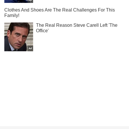
Не надоедаем! Только самое важное - подписывайся на
наш Telegram-канал
Подписаться
Подписаться
Новости политики
Страх перед оглаской...
Важное