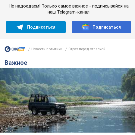
Значительные штрафы и специальные
полигоны: как проблему джипинга решают за
границей
Украине не помешает взять пример со стран Европы
8.08.2026 05:10
2,2 т.
В Прикарпатье после аномальной
жары прошел сильный ливень:
дороги превратились в реки. Видео