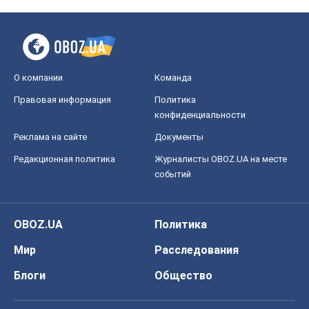
OBOZ.UA
Политика
Мир
Расследования
Блоги
Общество
Регионы Украины
Киев
Харьков
Запорожье
Днепр
Черкассы
Спорт
Футбол
Баскетбол
Хоккей
Бокс