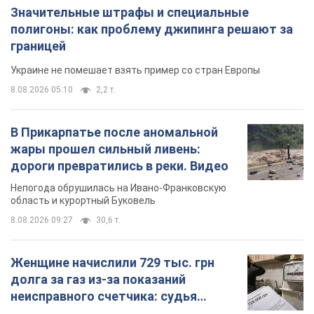
Непогода обрушилась на Ивано-Франковскую
область и курортный Буковель
8.08.2026 09:27
30,6 т.
Женщине начислили 729 тыс. грн
долга за газ из-за показаний
неисправного счетчика: судья
вынес неожиданное решение
Нужно ли платить долг из-за доначисления
8 часов назад
31,2 т.