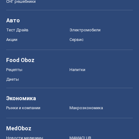
Экономика
Рынки и компании
Mакроэкономика
MedOboz
Новости медицины
MAMACLUB
Шоу
Афиша
Сплетни
Красота
Мода
Женский Журнал