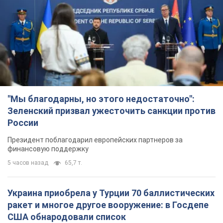
Президент поблагодарил европейских партнеров за
финансовую поддержку
5 часов назад
65,7 т.
Украина приобрела у Турции 70 баллистических
ракет и многое другое вооружение: в Госдепе
США обнародовали список
Госдеп уже проинформировал об этом американский
Конгресс
2 часа назад
6,1 т.
"Нас услышали лишь одним ухом": в городах
Украины уже 24-й день подряд проходят
митинги в поддержку Федорова. Фото и видео
Антиправительственные выступления с требованием
вернуть Федорова продолжаются до сих пор
2 часа назад
2,3 т.