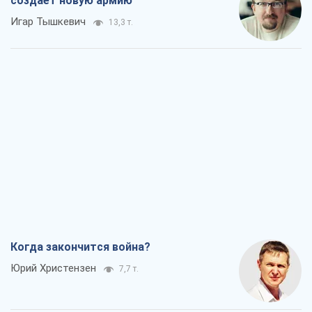
Когда закончится война?
Юрий Христензен
7,7 т.
Украина вступила в состояние
экономического кризиса. Есть ли свет
в конце туннеля?
Вадим Денисенко
6,5 т.
Чей будет Крым, тот и победит (NSJ), а
украинских футбольных чиновников
могут назвать убийцами
Александр Кирш
6,3 т.