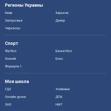
Формула-1
Моя школа
ГДЗ
Учебники
Онлайн уроки
ДПА
ЗНО
НМТ
СНГ решебники
Авто
Тест Драйв
Электромобили
Акции
Сервис
Food Oboz
Рецепты
Напитки
Диеты