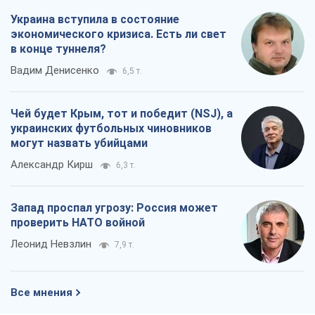
Запад проспал угрозу: Россия может
проверить НАТО войной
Леонид Невзлин
7,9 т.
Все мнения
О компании
Команда
Правовая информация
Политика
конфиденциальности
Реклама на сайте
Документы
Редакционная политика
Журналисты OBOZ.UA на месте
событий