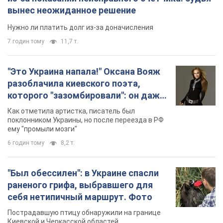
вынес неожиданное решение
Нужно ли платить долг из-за доначисления
7 годин тому
11,7 т.
"Это Украина напала!" Оксана Вояж
разоблачила киевского поэта,
которого "зазомбировали": он даже
русского не знал, а теперь хочет
Как отметила артистка, писатель был
геноцида украинцев
поклонником Украины, но после переезда в РФ
ему "промыли мозги"
6 годин тому
8,2 т.
"Был обессилен": в Украине спасли
раненого грифа, выбравшего для
себя нетипичный маршрут. Фото
Пострадавшую птицу обнаружили на границе
Киевской и Черкасской областей