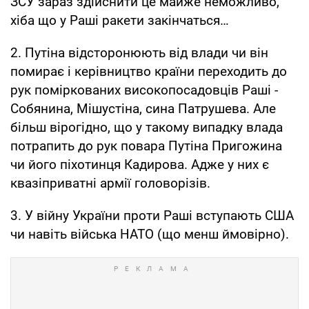
ЗСУ зараз здійснити це майже неможливо,
хіба що у Раші ракети закінчаться…
2. Путіна відсторонюють від влади чи він
помирає і керівництво країни переходить до
рук поміркованих високопосадовців Раші -
Собянина, Мішустіна, сина Патрушева. Але
більш вірогідно, що у такому випадку влада
потрапить до рук повара Путіна Пригожина
чи його піхотинця Кадирова. Адже у них є
квазіприватні армії головорізів.
3. У війну України проти Раші вступають США
чи навіть війська НАТО (що менш ймовірно).