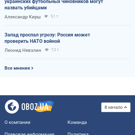
украинских футбольных чиновников могут
назвать убийцами
Александр Кирш
5,1 т.
Запад проспал угрозу: Россия может
проверить НАТО войной
Леонид Невзлин
7,2 т.
Все мнения
В начало
О компании
Команда
Правовая информация
Политика