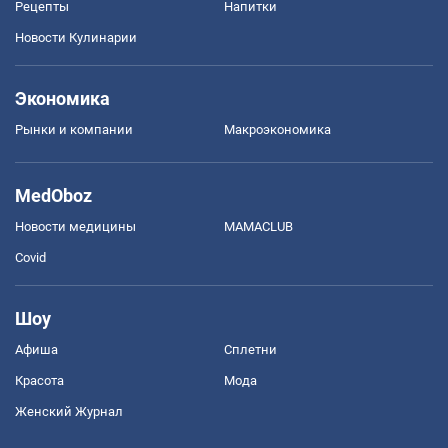
Рецепты
Напитки
Новости Кулинарии
Экономика
Рынки и компании
Mакроэкономика
MedOboz
Новости медицины
MAMACLUB
Covid
Шоу
Афиша
Сплетни
Красота
Мода
Женский Журнал