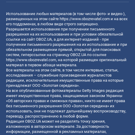
Использование любых материалов (в том числе фото- и видео-),
размещенных на этом сайте
https://www.obozrevatel.com
и на всех
его поддоменах, в любом виде строго запрещено.
Разрешается использование при получении письменного
разрешения на их использование и при условии обязательной
ссылки на сайт OBOZ.UA, а для интернет-изданий - при
получении письменного разрешения на их использование и при
обязательном размещении прямой, открытой для поисковых
систем, гиперссылки на страницу OBOZ.UA по ссылке
https://www.obozrevatel.com
, на которой размещен оригинальный
материал в первом абзаце материала.
Все материалы на этом сайте, в том числе интервью, статьи,
исследования – служебные произведения журналистов
редакции, исключительные имущественные права на которые
принадлежат ООО «Золотая середина».
На все опубликованные фотоматериалы Getty Images редакция
имеет имущественные права, защищаемые законом Украины
«Об авторских правах и смежных правах», никто не имеет права
без письменного разрешения ООО «Золотая середина» их
использовать, они не подлежат дальнейшему воспроизводству,
переводу, распространению в любой форме.
Редакция OBOZ.UA может не разделять точку зрения,
изложенную в авторском материале. За достоверность
информации, размещенной в рекламных материалах,