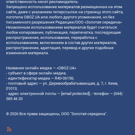
ответственность несет рекламодатель.
Запрещено использование материалов размещенных на этом
сайте, даже с указанием гиперссылки на страницу этого сайта,
логотипа OBOZ.UA или любого другого упоминания, но без
письменного разрешения Редакции/ООО «Золотая середина»
Незаконным использованием материалов будет считаться:
любое копирование, публикация, перепечатка, последующее
распространение, использование, переработка с
использованием, включением в состав других материалов,
распространение, адаптация, перевод и другие подобные
изменения материала.
Название онлайн медиа — «OBOZ.UA»
- субъект в сфере онлайн медиа;
- идентификатор медиа — R40-06156;
- почтовый адрес — ул. Деревообрабатывающая, д. 7, г. Киев,
01013;
- адрес электронной почты —
[email protected]
; - телефон — (044)
585 46 20
© 2026 Все права защищены, ООО "Золотая середина".