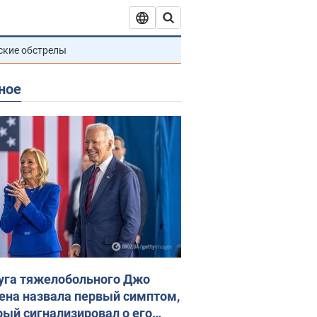
ские обстрелы
ное
уга тяжелобольного Джо
ена назвала первый симптом,
рый сигнализировал о его