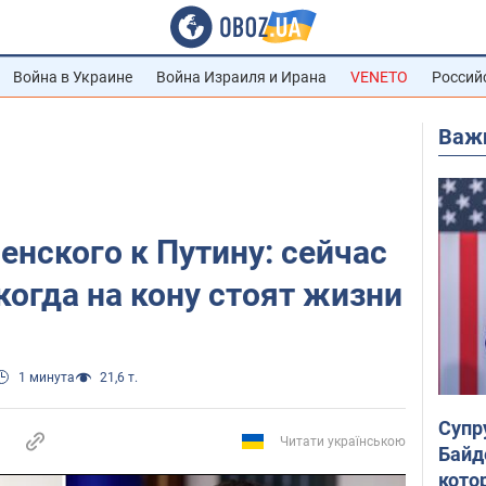
Война в Украине
Война Израиля и Ирана
VENETO
Россий
Важ
енского к Путину: сейчас
когда на кону стоят жизни
1 минута
21,6 т.
Супр
Читати українською
Байд
кото