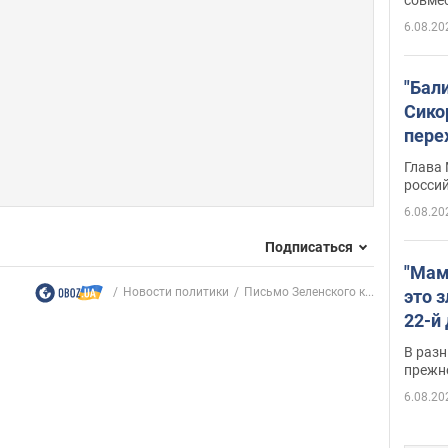
6.08.20
"Бал
Сико
пере
Укра
Глава
росси
6.08.20
Подписаться
"Мам
Новости политики
Письмо Зеленского к...
это 
22-й
масс
В разн
возв
прежн
виде
6.08.20