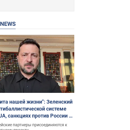
P NEWS
ита нашей жизни": Зеленский
нтибаллистической системе
JA, санкциях против России и
ержке аграриев. Видео
ейские партнеры присоединяются к
стному проекту