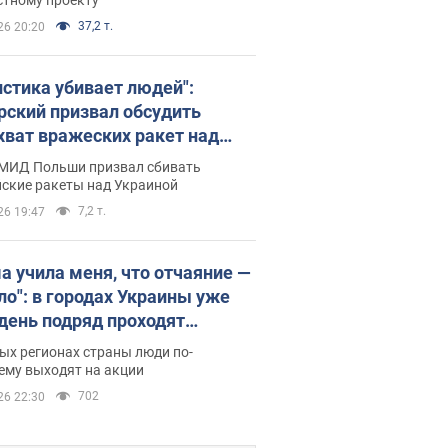
37,2 т.
26 20:20
истика убивает людей":
рский призвал обсудить
хват вражеских ракет над
иной
 МИД Польши призвал сбивать
йские ракеты над Украиной
7,2 т.
26 19:47
а учила меня, что отчаяние —
зло": в городах Украины уже
 день подряд проходят
овые митинги за
ых регионах страны люди по-
ращение Федорова. Фото и
ему выходят на акции
о
702
26 22:30