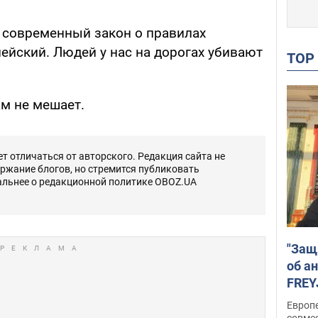
и современный закон о правилах
ейский. Людей у нас на дорогах убивают
TO
ам не мешает.
 отличаться от авторского. Редакция сайта не
ержание блогов, но стремится публиковать
альнее о редакционной политике OBOZ.UA
"Защ
об а
FREY
подд
Европ
совме