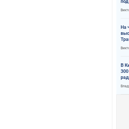
под
кри
Викт
лог
На 
выс
Тра
Викт
В К
300
рад
воп
Влад