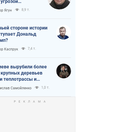
 угрозой
тическая
8,9 т.
ор Ягун
истика
чьей стороне истории
тупает Дональд
мп?
7,4 т.
ор Каспрук
иеве вырубили более
 крупных деревьев
и теплотрассы и
реки Генплану
1,0 т.
ислав Самойленко