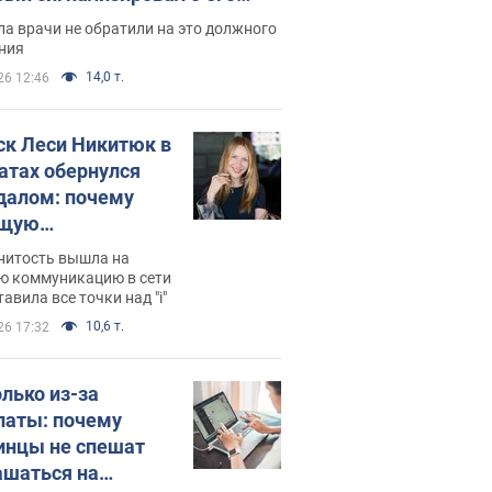
ессивном" раке
а врачи не обратили на это должного
ния
14,0 т.
26 12:46
ск Леси Никитюк в
атах обернулся
далом: почему
ущую
раведливо
нитость вышла на
йтили
ю коммуникацию в сети
тавила все точки над "i"
10,6 т.
26 17:32
олько из-за
латы: почему
инцы не спешат
ашаться на