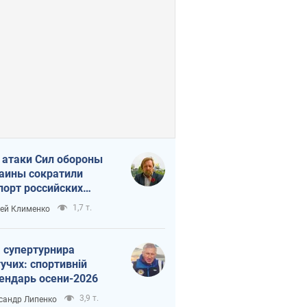
 атаки Сил обороны
аины сократили
порт российских
тепродуктов
1,7 т.
ей Клименко
 супертурнира
учих: спортивній
ендарь осени-2026
3,9 т.
сандр Липенко