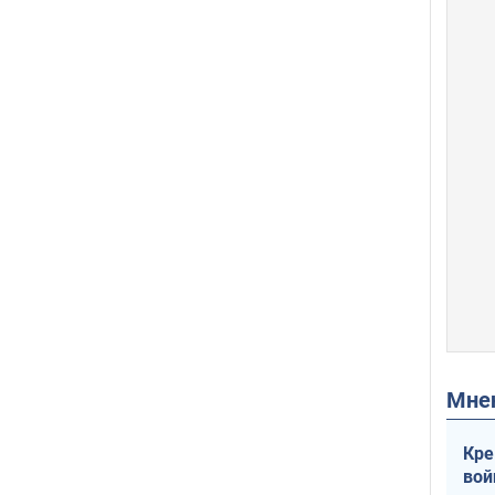
Мн
Кре
вой