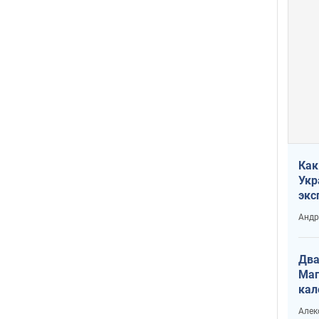
Как
Укр
экс
неф
Андр
Два
Маг
кал
Алек