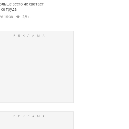
нсии
ольше всего не хватает
ке труда
2,9 т.
26 15:38