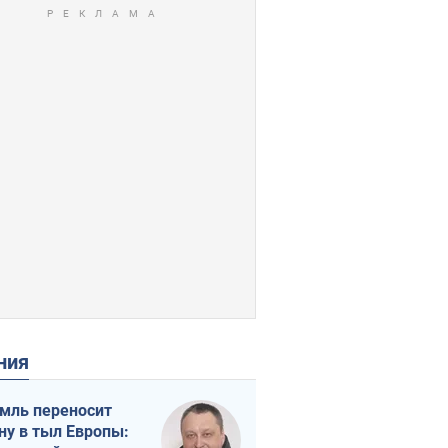
ения
мль переносит
ну в тыл Европы: