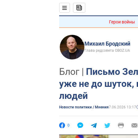
Герои войны
Михаил Бродский
Глава редсовета OBOZ.UA
Блог |
Письмо Зел
уже не до шуток, 
людей
Новости политики / Мнения
7.06.2026 13:17
0