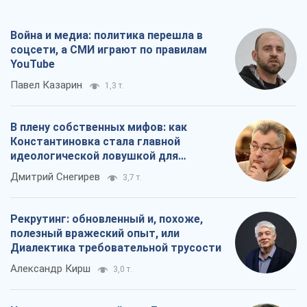
Рекрутинг: обновленный и, похоже,
полезный вражеский опыт, или
Диалектика требовательной трусости
Александр Кирш
3,0 т.
Ни оружия, ни людей: как Лукашенко
создает новую армию
Игар Тышкевич
17,2 т.
Все мнения