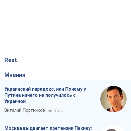
Украинский парадокс, или Почему у
Путина ничего не получилось с
Украиной
Виталий Портников
9,2 т.
Москва выдвигает претензии Пекину:
дружба превращается в зависимость
России от Китая
Виктор Каспрук
8,2 т.
Дух Анкориджа окончательно
испарился
Виктор Андрусив
2,4 т.