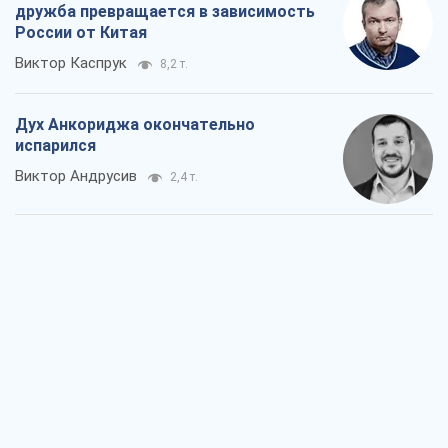
Война и медиа: политика перешла в
соцсети, а СМИ играют по правилам
YouTube
Павел Казарин
1,3 т.
В плену собственных мифов: как
Константиновка стала главной
идеологической ловушкой для
российских оккупантов
Дмитрий Снегирев
3,7 т.