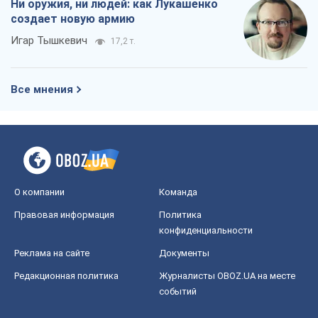
О компании
Команда
Правовая информация
Политика
конфиденциальности
Реклама на сайте
Документы
Редакционная политика
Журналисты OBOZ.UA на месте
событий
OBOZ.UA
Политика
Мир
Расследования
Блоги
Общество
Регионы Украины
Киев
Харьков
Запорожье
Днепр