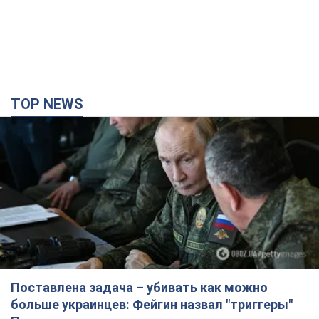
Поставлена задача – убивать как можно
больше украинцев: Фейгин назвал "триггеры"
Путина
У агрессора есть только две опции принуждения Украины к
капитуляции
3 години тому
9,0 т.
Армия РФ уничтожила предприятие Kromberg &
Schubert в Житомире. Фото
Когда предприятие возобновит работу, пока неизвестно
3 години тому
11,3 т.