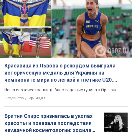
чемпионате мира по легкой атлетике U20.
Видео
Наша соотечественница блестяще выступила в Орегоне
9 годин тому
43,0 т.
Бритни Спирс призналась в уколах
красоты и показала последствия
неудачной косметологии: ходила
так почти месяц
Заметный эффект от процедуры сохранялся
около четырех недель
5 годин тому
1,6 т.
В России арестовали разработчиков
дрона, который в апреле был
представлен Путину: в чём дело
Их подозревают в мошенничестве
6 годин тому
36,9 т.