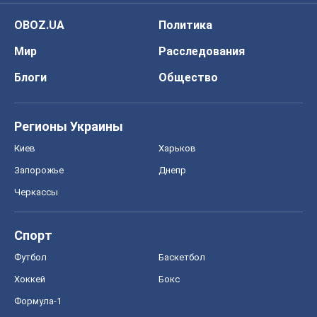
Черкассы
Спорт
Футбол
Баскетбол
Хоккей
Бокс
Формула-1
Моя школа
ГДЗ
Учебники
Онлайн уроки
ДПА
ЗНО
НМТ
СНГ решебники
Авто
Тест Драйв
Электромобили