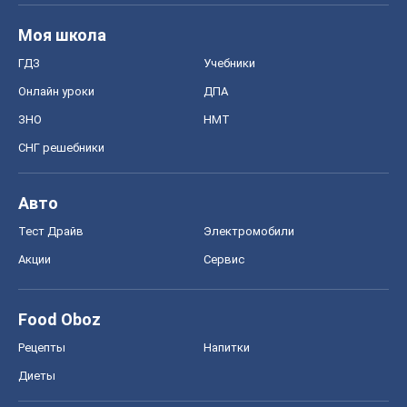
Акции
Сервис
Food Oboz
Рецепты
Напитки
Диеты
Экономика
Рынки и компании
Mакроэкономика
MedOboz
Новости медицины
MAMACLUB
Шоу
Афиша
Сплетни