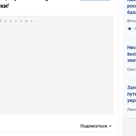
йки!
рос
бал
Вита
1
Нес
выс
зна
Ольг
Зап
пут
укр
Леон
Подписаться