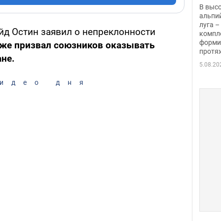
заби
В выс
альпи
луга –
д Остин заявил о непреклонности
компл
форми
кже призвал союзников оказывать
протяж
не.
5.08.20
идео дня