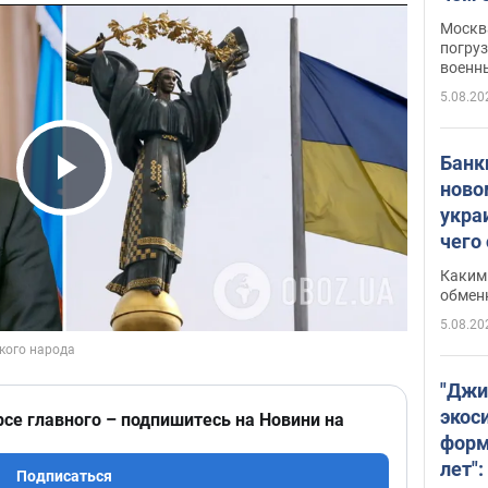
Москва
погруз
военн
5.08.20
Банки
ново
Play Video
укра
чего
Каким 
обмен
5.08.20
"Джи
экос
рсе главного – подпишитесь на Новини на
форм
лет":
Подписаться