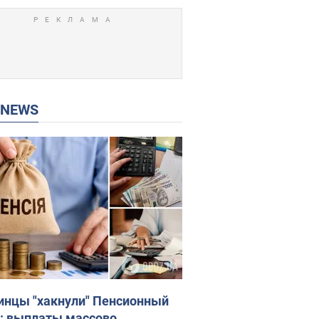
P NEWS
инцы "хакнули" Пенсионный
: выплаты массово