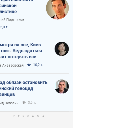
сийской
листике
лий Портников
5,0 т.
мотря на все, Киев
тоит. Ведь сдаться
чит потерять все
10,2 т.
а Айвазовская
ад обязан остановить
инский геноцид
аинцев
3,5 т.
ид Невзлин