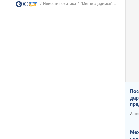
Новости политики
"Мы не сдадимся":...
Пос
дар
при
Укр
Алек
Меж
еще