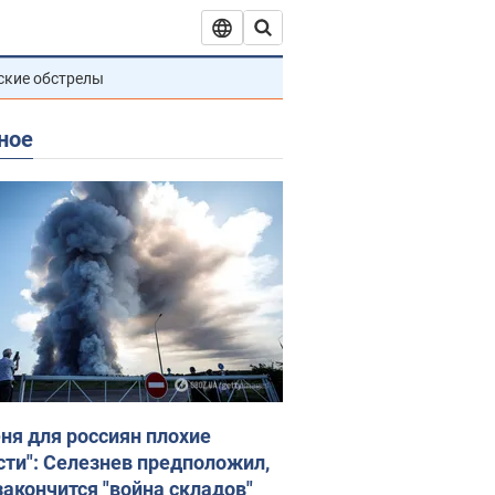
ские обстрелы
ное
еня для россиян плохие
сти": Селезнев предположил,
закончится "война складов"