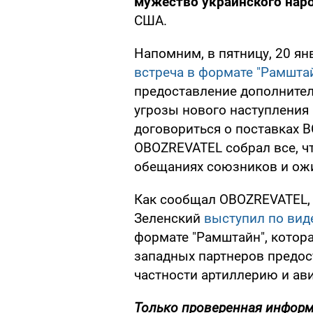
мужество украинского нар
США.
Напомним, в пятницу, 20 ян
встреча в формате "Рамшта
предоставление дополните
угрозы нового наступления 
договориться о поставках В
OBOZREVATEL собрал все, чт
обещаниях союзников и ож
Как сообщал OBOZREVATEL,
Зеленский
выступил по вид
формате "Рамштайн", котора
западных партнеров предос
частности артиллерию и ав
Только проверенная информа