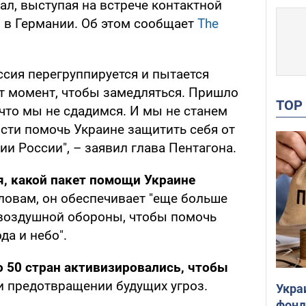
ал, выступая на встрече контактной
 в Германии. Об этом сообщает
The
сия перегруппируется и пытается
от момент, чтобы замедляться. Пришло
TO
что мы не сдадимся. И мы не станем
сти помочь Украине защитить себя от
и России", – заявил глава Пентагона.
, какой пакет помощи Украине
ловам, он обеспечивает "еще больше
воздушной обороны, чтобы помочь
да и небо".
о 50 стран активизировались, чтобы
и предотвращении будущих угроз.
Укра
фонд