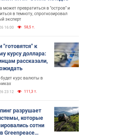
 может превратиться в "остров" и
иться в темноту, спрогнозировал
ый эксперт
58,5 т.
26 16:00
 "готовятся" к
му курсу доллара:
инцам рассказали,
 ожидать
будет курс валюты в
никах
111,3 т.
26 23:12
пинг разрушает
истемы, которые
ировались сотни
 в Greenpeace