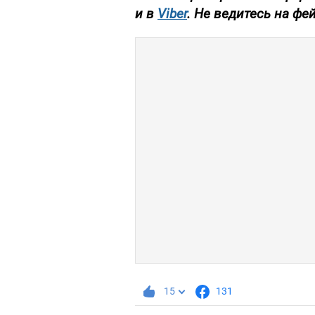
и в
Viber
. Не ведитесь на фе
15
131