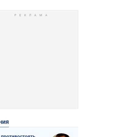
ения
 противостоять