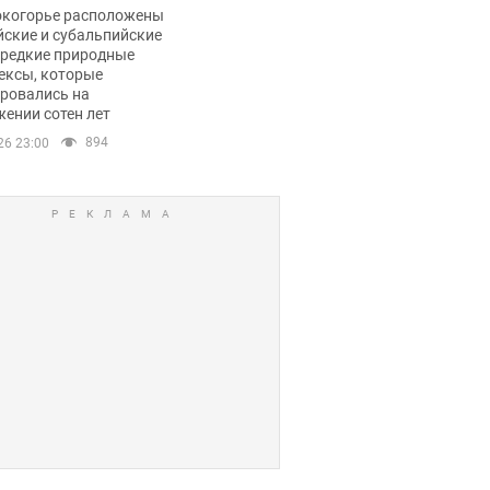
ли тревогу
окогорье расположены
йские и субальпийские
 редкие природные
ексы, которые
ровались на
ении сотен лет
894
26 23:00