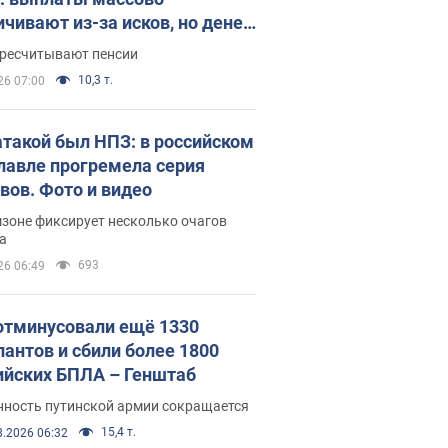
ичивают из-за исков, но денег
ватает
ересчитывают пенсии
10,3 т.
26 07:00
атакой был НПЗ: в российском
лавле прогремела серия
вов. Фото и видео
зоне фиксирует несколько очагов
а
693
26 06:49
отминусовали ещё 1330
пантов и сбили более 1800
ийских БПЛА – Генштаб
нность путинской армии сокращается
15,4 т.
8.2026 06:32