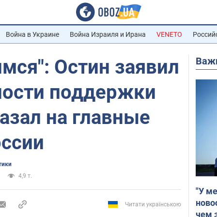
Война в Украине
Война Израиля и Ирана
VENETO
Россий
Важ
мся": Остин заявил
ности поддержки
азал на главные
ссии
тики
4,9 т.
"У м
ново
Читати українською
чем 