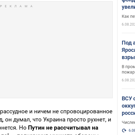
увел
не х
Как п
6.08.20
Под 
Ярос
взры
В пром
пожар
6.08.20
ВСУ 
окку
зрассудное и ничем не спровоцированное
росс
 он думал, что Украина просто рухнет, и
Числе
рнется. Но
Путин не рассчитывал на
6.0