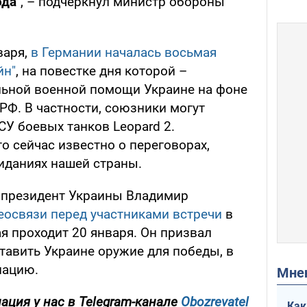
ода
", – подчеркнул министр обороны
варя,
в Германии началась восьмая
йн"
, на повестке дня которой –
льной военной помощи Украине на фоне
РФ. В частности, союзники могут
СУ боевых танков Leopard 2.
о сейчас известно о переговорах,
иданиях нашей страны.
 президент Украины Владимир
еосвязи перед участниками встречи
в
я проходит 20 января. Он призвал
тавить Украине оружие для победы, в
иацию.
Мн
ция у нас в Telegram-канале
Obozrevatel
Как