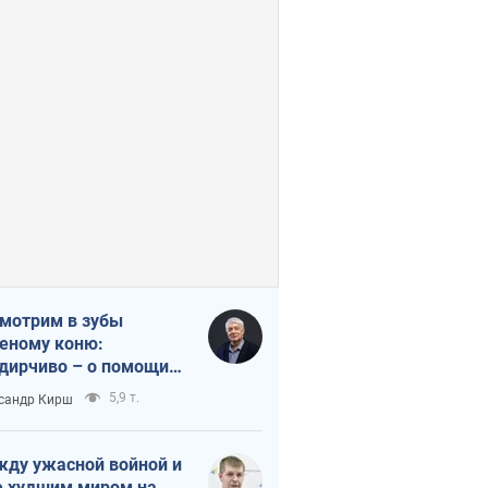
мотрим в зубы
еному коню:
дирчиво – о помощи
аине
5,9 т.
сандр Кирш
ду ужасной войной и
 худшим миром на