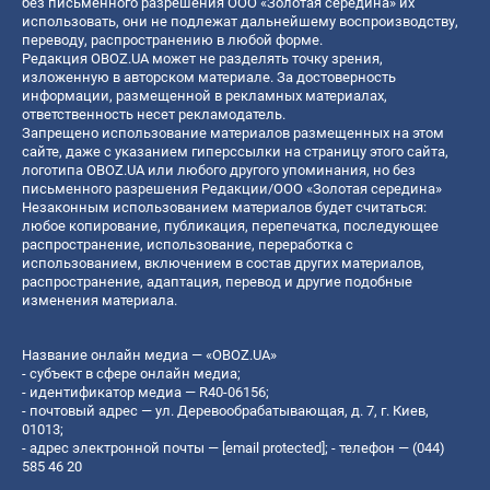
без письменного разрешения ООО «Золотая середина» их
использовать, они не подлежат дальнейшему воспроизводству,
переводу, распространению в любой форме.
Редакция OBOZ.UA может не разделять точку зрения,
изложенную в авторском материале. За достоверность
информации, размещенной в рекламных материалах,
ответственность несет рекламодатель.
Запрещено использование материалов размещенных на этом
сайте, даже с указанием гиперссылки на страницу этого сайта,
логотипа OBOZ.UA или любого другого упоминания, но без
письменного разрешения Редакции/ООО «Золотая середина»
Незаконным использованием материалов будет считаться:
любое копирование, публикация, перепечатка, последующее
распространение, использование, переработка с
использованием, включением в состав других материалов,
распространение, адаптация, перевод и другие подобные
изменения материала.
Название онлайн медиа — «OBOZ.UA»
- субъект в сфере онлайн медиа;
- идентификатор медиа — R40-06156;
- почтовый адрес — ул. Деревообрабатывающая, д. 7, г. Киев,
01013;
- адрес электронной почты —
[email protected]
; - телефон — (044)
585 46 20