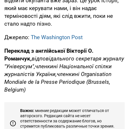
відбити окупанта вже зараз. Це урок історії,
який має керувати нами, і він надає
терміновості діям, які слід вжити, поки не
стало надто пізно.
Джерело:
The Washington Post
Переклад з англійської Вікторії О.
Романчук,
відповідального секретаря журналу
"Універсум",
членкині Національної спілки
журналістів України,
членкині Organisation
Mondiale de la Presse Periodique (Brussels,
Belgium)
Важно:
мнение редакции может отличаться от
авторского. Редакция сайта не несет
ответственности за содержание блогов, но
стремится публиковать различные точки зрения.