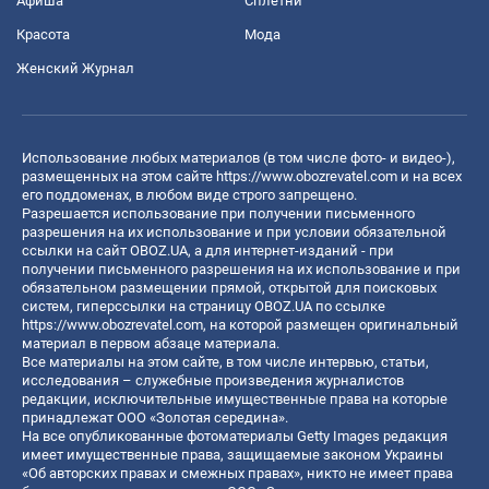
Афиша
Сплетни
Красота
Мода
Женский Журнал
Использование любых материалов (в том числе фото- и видео-),
размещенных на этом сайте
https://www.obozrevatel.com
и на всех
его поддоменах, в любом виде строго запрещено.
Разрешается использование при получении письменного
разрешения на их использование и при условии обязательной
ссылки на сайт OBOZ.UA, а для интернет-изданий - при
получении письменного разрешения на их использование и при
обязательном размещении прямой, открытой для поисковых
систем, гиперссылки на страницу OBOZ.UA по ссылке
https://www.obozrevatel.com
, на которой размещен оригинальный
материал в первом абзаце материала.
Все материалы на этом сайте, в том числе интервью, статьи,
исследования – служебные произведения журналистов
редакции, исключительные имущественные права на которые
принадлежат ООО «Золотая середина».
На все опубликованные фотоматериалы Getty Images редакция
имеет имущественные права, защищаемые законом Украины
«Об авторских правах и смежных правах», никто не имеет права