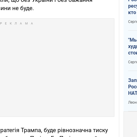
рес
ини не буде.
кто
дик
Серг
"Мы
худ
сто
отч
Серг
рак
Зап
Рос
НАТ
Леон
тратегія Трампа, буде рівнозначна тиску