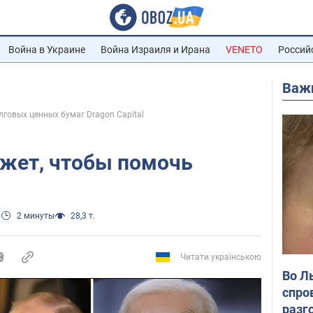
Война в Украине
Война Израиля и Ирана
VENETO
Россий
Важ
говых ценных бумаг Dragon Capital
лжет, чтобы помочь
0
2 минуты
28,3 т.
Читати українською
Во Л
спро
разг