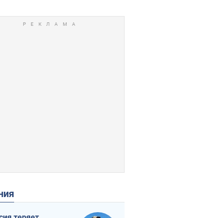
ения
сия теряет