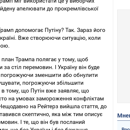
Трамп міг використати це у виборчих
айдену апелювати до прокремлівської
Трамп допомогає Путіну? Так. Зараз його
країні. Вже створюючи ситуацію, коли
бою.
о план Трампа полягає у тому, щоб
и за стіл перемовин. І Україну він буде
 погрожуючи зменшити або обнулити
мушувати, погрожуючи збільшити
 в тому, що Путін вже заявляє, що
сто на умовах замороження конфліктам
. Нещодавно на Рейтерз вийшла стаття, до
оставився скептично, яка між тим описує
Мн
мовин. І те, що він був посланий
ли, що без України і без бажання
Рос