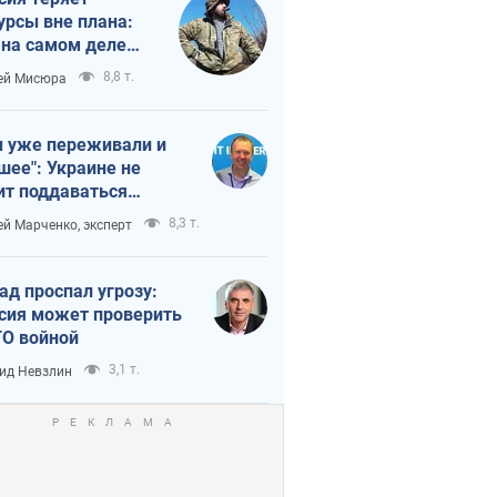
урсы вне плана:
 на самом деле
тует темп войны
8,8 т.
ей Мисюра
 уже переживали и
шее": Украине не
ит поддаваться
аянию из-за
8,3 т.
ей Марченко, эксперт
етного террора
ад проспал угрозу:
сия может проверить
О войной
3,1 т.
ид Невзлин