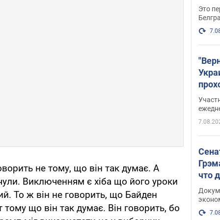
Это пе
Белгр
7.0
"Вер
Укра
прох
плак
Участ
ежедн
7.08.20
Сена
Грэм
оворить не тому, що він так думає. А
что 
очули. Виключенням є хіба що його уроки
Докум
ний. То ж він не говорить, що Байден
эконо
тому що він так думає. Він говорить, бо
7.0