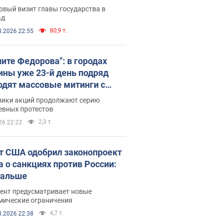
рвый визит главы государства в
ад
80,9 т.
8.2026 22:55
ните Федорова": в городах
ины уже 23-й день подряд
одят массовые митинги с
атами. Фото и видео
ники акций продолжают серию
евных протестов
2,3 т.
26 22:22
т США одобрил законопроект
а о санкциях против России:
дальше
ент предусматривает новые
мические ограничения
4,7 т.
8.2026 22:38