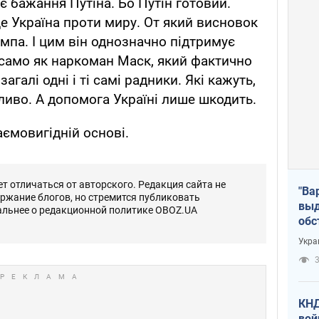
є бажання Путіна. Бо Путін готовий.
це Україна проти миру. От який висновок
ампа. І цим він однозначно підтримує
к само як наркоман Маск, який фактично
агалі одні і ті самі радники. Які кажуть,
иво. А допомога Україні лише шкодить.
аємовигідній основі.
 отличаться от авторского. Редакция сайта не
"Ва
ержание блогов, но стремится публиковать
выд
альнее о редакционной политике OBOZ.UA
обс
дро
Укра
офи
3
КНД
вой