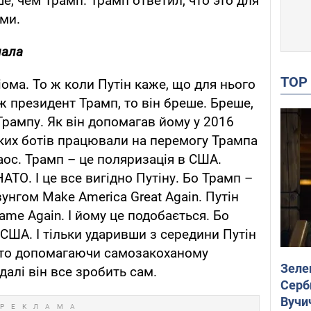
, чем Трамп. Трамп ответил, что это для
ми.
нала
TO
ома. То ж коли Путін каже, що для нього
ж президент Трамп, то він бреше. Бреше,
рампу. Як він допомагав йому у 2016
ьких ботів працювали на перемогу Трампа
аос. Трамп – це поляризація в США.
АТО. І це все вигідно Путіну. Бо Трамп –
унгом Make America Great Again. Путін
ame Again. І йому це подобається. Бо
США. І тільки ударивши з середини Путін
сто допомагаючи самозакоханому
Зеле
далі він все зробить сам.
Серб
Вучи