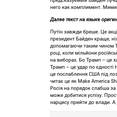
предсказуемый Байден лучше
него как комплимент. Мими
Далее текст на языке ориги
Путін завжди бреше. Це акці
президент Байден краще, ні
допомагаючи таким чином Т
році, коли мільйони російс
на виборах. Бо Трамп – це х
Трамп – це удар по єдності Н
це послаблення США під лоз
читає це як Make America Sh
Росія на порядок слабша за 
може добитися успіху. Про
нарцису прийти до влади. А 