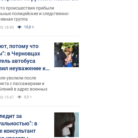
рутке: полиция составила
сто происшествия прибыли
нистративный протокол.
ьные полицейские и следственно-
тивная группа
о
10,0 т.
26 18:40
ют, потому что
ы": в Черновцах
тель автобуса
вил неуважение к
инским военным и
ля уволили после
тился за это.
икта с пассажирами и
лений в адрес военных
о
8,8 т.
26 15:47
следит за
уальностью": в
е консультант