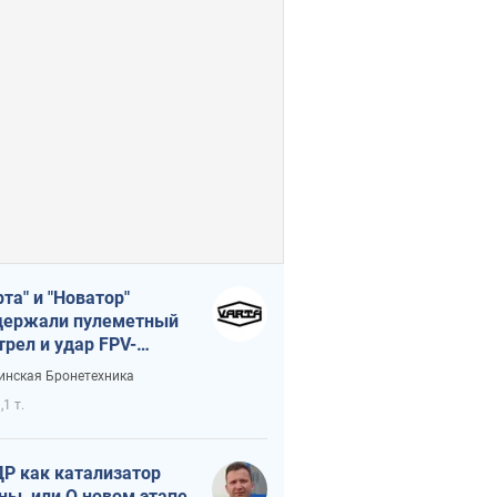
рта" и "Новатор"
ержали пулеметный
трел и удар FPV-
на, сохранив жизнь
инская Бронетехника
церу ВСУ
,1 т.
Р как катализатор
ны, или О новом этапе