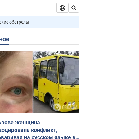
ские обстрелы
ное
ьвове женщина
воцировала конфликт,
оваривая на русском языке в