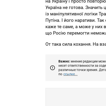
на Україну і просто повторю
Україна не готова. Значить 
із маніпулятивної логіки Тр
Путіна. І його наративи. Та
каже те саме, а може у них вз
що Росію перемогти неможл
От така сила кохання. На вз
Важно:
мнение редакции может
несет ответственности за сод
различные точки зрения. Дет
по
ссылке...