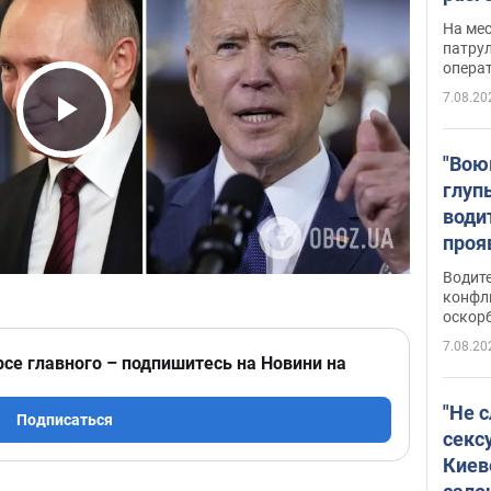
марш
На ме
адми
патрул
опера
Виде
7.08.20
Play Video
"Вою
глуп
води
проя
укра
Водите
попла
конфл
оскорб
Виде
7.08.20
рсе главного – подпишитесь на Новини на
"Не 
Подписаться
секс
Киев