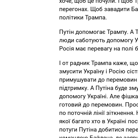
хоче, щоб це почули. І щоб 
перегонах. Щоб завадити Б
політики Трампа.
Путін допомогає Трампу. А 
люди саботують допомогу У
Росія має перевагу на полі 
І от радник Трампа каже, щ
змусити Україну і Росію сіст
примушувати до перемовин
підтримку. А Путіна буде з
допомогу Україні. Але фішка
готовий до перемовин. Про
по поточній лінії зіткнення
якої багато хто в Україні п
потуги Путіна добитися пере
командою Байдена, де заяви