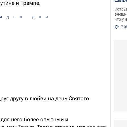
сало
утине и Трампе.
оско
Сотру
посл
внешн
идео дня
что у 
разг
Фото
7.0
руг другу в любви на день Святого
о для него более опытный и