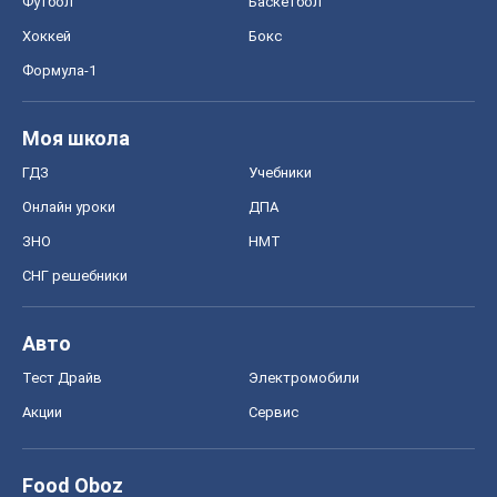
Футбол
Баскетбол
Хоккей
Бокс
Формула-1
Моя школа
ГДЗ
Учебники
Онлайн уроки
ДПА
ЗНО
НМТ
СНГ решебники
Авто
Тест Драйв
Электромобили
Акции
Сервис
Food Oboz