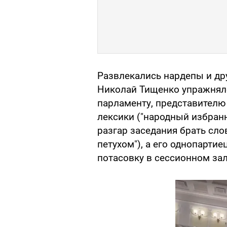
Развлекались нардепы и дру
Николай Тищенко упражнялс
парламенту, представителю
лексики ("народный избранн
разгар заседания брать сло
петухом"), а его однопарти
потасовку в сессионном зал