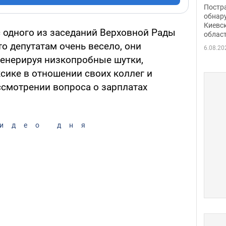
нети
Постр
Фото
обнар
Киевс
с одного из заседаний Верховной Рады
облас
то депутатам очень весело, они
6.08.20
генерируя низкопробные шутки,
сике в отношении своих коллег и
ссмотрении вопроса о зарплатах
идео дня