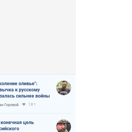
коление оливье":
вычка к русскому
залась сильнее войны
1,8 т.
ан Горовой
 конечная цель
сийского