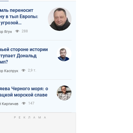
мль переносит
ну в тыл Европы:
 угрозой
тическая
288
ор Ягун
истика
чьей стороне истории
тупает Дональд
мп?
2,9 т.
ор Каспрук
яева Черного моря: о
ацкой морской славе
147
 Кирпичев