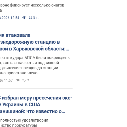
ации. Фото и видео
зоне фиксирует несколько очагов
а
29,5 т.
8.2026 12:54
ия атаковала
знодорожную станцию в
вой в Харьковской области:
 погибшие и раненые
ультате удара БПЛА были повреждены
, контактная сеть и подвижной
; движение поездов до станции
нно приостановлено
2,9 т.
26 11:57
 избрал меру пресечения экс-
у Украины в США
анишиной: что известно о
е полностью удовлетворил
айство прокуратуры