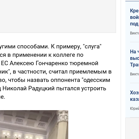
Кре
вой
под
кри
Викт
лог
гими способами. К примеру, "слуга"
На 
я в применении к коллеге по
выс
 ЕС Алексею Гончаренко тюремной
Тра
ик", в частности, считал приемлемым в
Викт
во, чтобы назвать оппонента "одесским
ец Николай Радуцкий пытался устроить
Хоз
е.
каз
Юрий