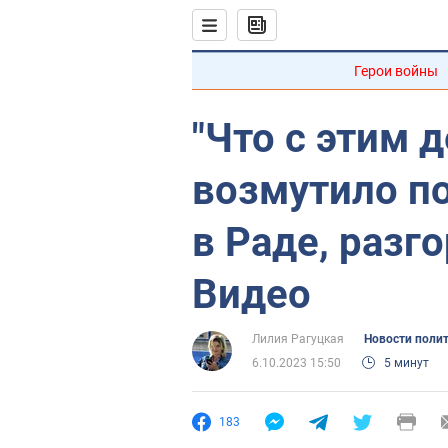
Герои войны
"Что с этим 
возмутило п
в Раде, разг
Видео
Лилия Рагуцкая
Новости поли
6.10.2023 15:50
5 минут
183