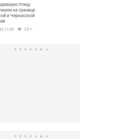
пичный маршрут.
адавшую птицу
ужили на границе
кой и Черкасской
тей
2,0 т.
26 11:09