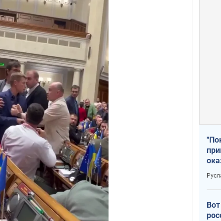
"По
при
ока
Русл
Вот
рос