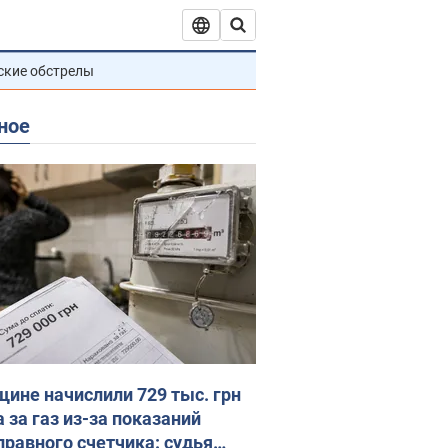
ские обстрелы
ное
ине начислили 729 тыс. грн
 за газ из-за показаний
правного счетчика: судья