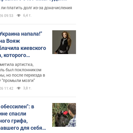
с неожиданное решение
ли платить долг из-за доначисления
6,4 т.
26 09:53
 Украина напала!"
на Вояж
блачила киевского
, которого
омбировали": он
метила артистка,
 русского не знал,
ель был поклонником
ы, но после переезда в
перь хочет
 "промыли мозги"
цида украинцев
3,8 т.
26 11:42
 обессилен": в
ине спасли
ного грифа,
авшего для себя