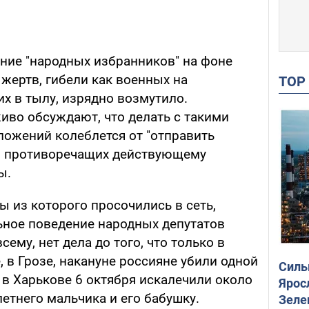
ние "народных избранников" на фоне
ертв, гибели как военных на
TO
их в тылу, изрядно возмутило.
иво обсуждают, что делать с такими
ложений колеблется от "отправить
в, противоречащих действующему
ы.
ты из которого просочились в сеть,
ное поведение народных депутатов
сему, нет дела до того, что только в
 в Грозе, накануне россияне убили одной
Силы
а в Харькове 6 октября искалечили около
Ярос
летнего мальчика и его бабушку.
Зеле