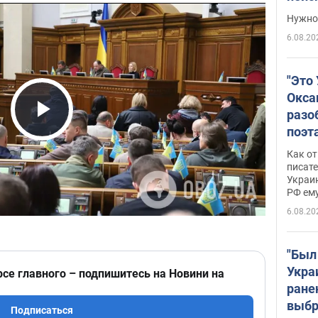
выне
Нужно 
6.08.20
"Это
Окса
разо
Play Video
поэта
"заз
Как от
даже
писат
Украин
а те
РФ ему
гено
6.08.20
"Был
Укра
рсе главного – подпишитесь на Новини на
ране
выбр
Подписаться