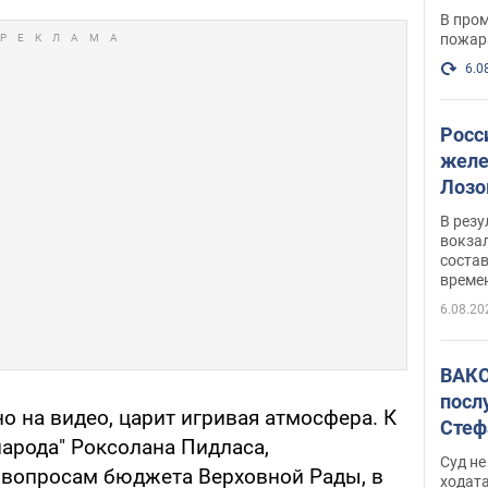
опер
В пром
пожар
6.0
Росс
желе
Лозо
есть
В рез
вокзал
состав
време
6.08.20
ВАКС
посл
но на видео, царит игривая атмосфера. К
Стеф
 народа" Роксолана Пидласа,
деле
Суд н
 вопросам бюджета Верховной Рады, в
ходат