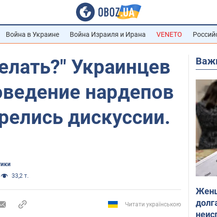
Война в Украине
Война Израиля и Ирана
VENETO
Россий
Важ
делать?" Украинцев
оведение нардепов
орелись дискуссии.
тики
33,2 т.
Женщ
долга
Читати українською
неис