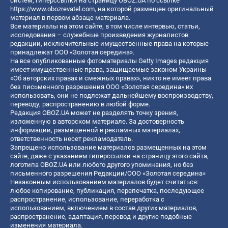
систем, гиперссылки на страницу OBOZ.UA по ссылке
https://www.obozrevatel.com
, на которой размещен оригинальный
материал в первом абзаце материала.
Все материалы на этом сайте, в том числе интервью, статьи,
исследования – служебные произведения журналистов
редакции, исключительные имущественные права на которые
принадлежат ООО «Золотая середина».
На все опубликованные фотоматериалы Getty Images редакция
имеет имущественные права, защищаемые законом Украины
«Об авторских правах и смежных правах», никто не имеет права
без письменного разрешения ООО «Золотая середина» их
использовать, они не подлежат дальнейшему воспроизводству,
переводу, распространению в любой форме.
Редакция OBOZ.UA может не разделять точку зрения,
изложенную в авторском материале. За достоверность
информации, размещенной в рекламных материалах,
ответственность несет рекламодатель.
Запрещено использование материалов размещенных на этом
сайте, даже с указанием гиперссылки на страницу этого сайта,
логотипа OBOZ.UA или любого другого упоминания, но без
письменного разрешения Редакции/ООО «Золотая середина»
Незаконным использованием материалов будет считаться:
любое копирование, публикация, перепечатка, последующее
распространение, использование, переработка с
использованием, включением в состав других материалов,
распространение, адаптация, перевод и другие подобные
изменения материала.