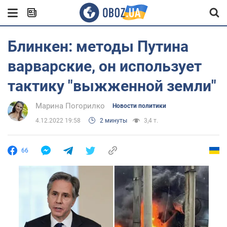
Блинкен: методы Путина
варварские, он использует
тактику "выжженной земли"
Марина Погорилко
Новости политики
4.12.2022 19:58
2 минуты
3,4 т.
66