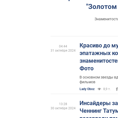
"Золотом 
Знаменитост
Красиво до м
04:44
31 октября 2024
эпатажных к
знаменитосте
Фото
В основном звезды в
фильмов
Lady Oboz
8,9 т.
Инсайдеры за
13:28
30 октября 2024
Ченнинг Татум