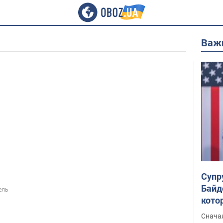
Важ
Супр
Байд
ель
кото
"агр
Сначал