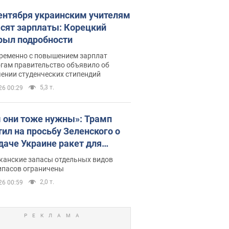
сентября украинским учителям
сят зарплаты: Корецкий
рыл подробности
ременно с повышением зарплат
огам правительство объявило об
ении студенческих стипендий
5,3 т.
26 00:29
 они тоже нужны»: Трамп
тил на просьбу Зеленского о
даче Украине ракет для
ot
канские запасы отдельных видов
ипасов ограничены
2,0 т.
26 00:59