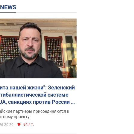
P NEWS
ита нашей жизни": Зеленский
нтибаллистической системе
JA, санкциях против России и
ержке аграриев. Видео
ейские партнеры присоединяются к
стному проекту
84,7 т.
26 20:20