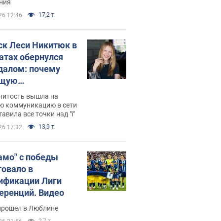
ния
17,2 т.
26 12:46
ск Леси Никитюк в
атах обернулся
далом: почему
ущую
раведливо
нитость вышла на
йтили
ю коммуникацию в сети
тавила все точки над "i"
13,9 т.
26 17:32
амо" с победы
товало в
ификации Лиги
еренций. Видео
прошел в Люблине
2,7 т.