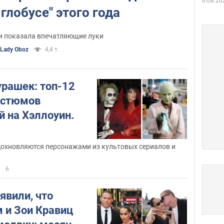
6.08.20
глобусе" этого года
и показала впечатляющие луки
Lady Oboz
4,4 т.
урашек: топ-12
остюмов
й на Хэллоуин.
дохновляются персонажами из культовых сериалов и
6
явили, что
 и Зои Кравиц