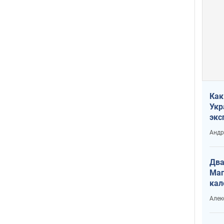
Как
Укр
экс
неф
Андр
Два
Маг
кал
Алек