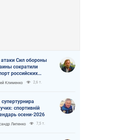
 атаки Сил обороны
аины сократили
порт российских
тепродуктов
2,6 т.
ей Клименко
 супертурнира
учих: спортивній
ендарь осени-2026
7,5 т.
сандр Липенко