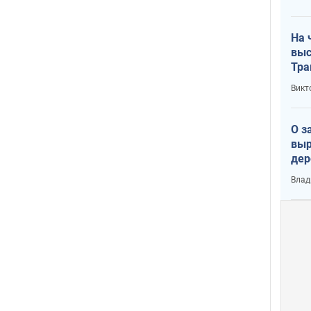
лог
На 
выс
Тра
Викт
О з
выр
дер
что
Влад
Тер