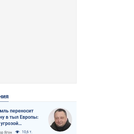
ения
мль переносит
ну в тыл Европы:
 угрозой
тическая
10,6 т.
ор Ягун