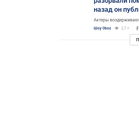
разорвали по
назад он пуб
всегда быть 
Актеры воздерживают
Шоу Oboz
2,7 т.
П