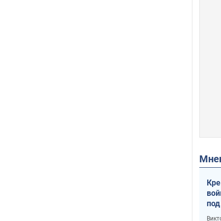
Мн
Кре
вой
под
кри
Викт