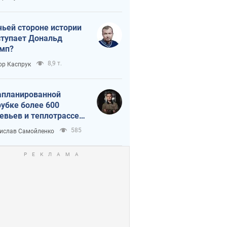
истика
чьей стороне истории
тупает Дональд
мп?
8,9 т.
ор Каспрук
апланированной
убке более 600
евьев и теплотрассе:
 происходит на
585
ислав Самойленко
емках в Киеве