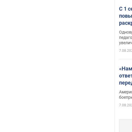
С 1 
повы
раск
Однов
педаг
увелич
7.08.20
«Нам
отве
пере
Patri
Амери
боепр
7.08.20