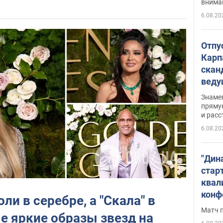
внима
6.08.20
Отпу
Карп
скан
вед
несп
Знаме
захе
пряму
и расс
6.08.20
"Дин
стар
квал
конф
и в серебре, а "Скала" в
Матч 
е яркие образы звезд на