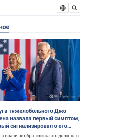
ное
уга тяжелобольного Джо
ена назвала первый симптом,
рый сигнализировал о его
ессивном" раке
а врачи не обратили на это должного