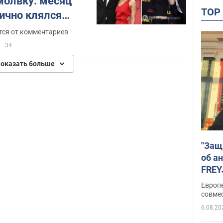
молвку: месяц
TO
лично клялся
вместе
ся от комментариев
34
оказать больше
"Защ
об а
FREY
подд
Европ
совме
6.08.20