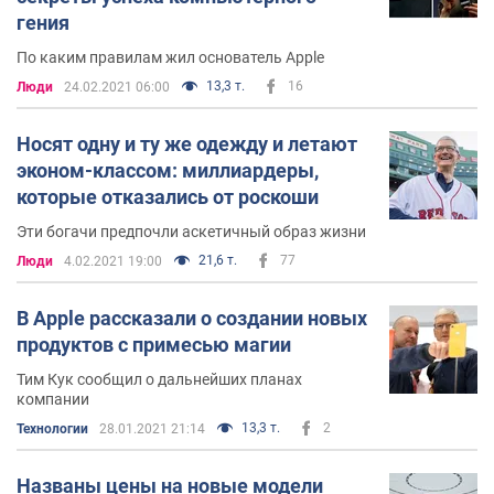
гения
По каким правилам жил основатель Apple
13,3 т.
16
Люди
24.02.2021 06:00
Носят одну и ту же одежду и летают
эконом-классом: миллиардеры,
которые отказались от роскоши
Эти богачи предпочли аскетичный образ жизни
21,6 т.
77
Люди
4.02.2021 19:00
В Apple рассказали о создании новых
продуктов с примесью магии
Тим Кук сообщил о дальнейших планах
компании
13,3 т.
2
Технологии
28.01.2021 21:14
Названы цены на новые модели