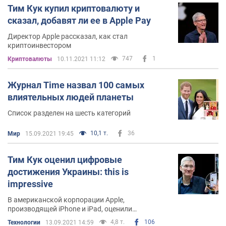
Тим Кук купил криптовалюту и
сказал, добавят ли ее в Apple Pay
Директор Apple рассказал, как стал
криптоинвестором
747
1
Криптовалюты
10.11.2021 11:12
Журнал Time назвал 100 самых
влиятельных людей планеты
Список разделен на шесть категорий
10,1 т.
36
Мир
15.09.2021 19:45
Тим Кук оценил цифровые
достижения Украины: this is
impressive
В американской корпорации Apple,
производящей iPhone и iPad, оценили
украинские цифровые паспорта
4,8 т.
106
Технологии
13.09.2021 14:59