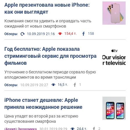
Apple презентовала новые iPhone:
как они выглядят
Компания смогла удивить и оправдать часть
ожиданий от новых смартфонов
154,4 т.
158
Обзоры
10.09.2019 21:16
Год бесплатно: Apple показала
стриминговый сервис для просмотра
фильмов
Уточнение о бесплатном периоде сорвало бурю
аплодисментов во время трансляции
16,5 т.
1
Обзоры
10.09.2019 20:27
iPhone станет дешевле: Apple
приняла неожиданное решение
Цена упадет во второй раз за историю
существования смартфона
24,4 т.
2
(Архив) Экономика
30.01.2019 09:29