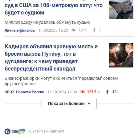
суд в США за 106-метровую яхту: что
будет с судном
Миллиардеру не удалось обмануть судью
1,3 т.
7
Личные финансы
11.03.2025 15:23
Кадыров объявил кровную месть и
бросил вызов Путину, тот в
цугцванге: к чему приведет
беспрецедентный скандал
Бизнес-разборки могут окончиться "переделом" совсем
другого уровня
131,6 т.
454
OBOZ. Новости России
12.10.2024 12:00
Показать больше
Сулейман Керимов