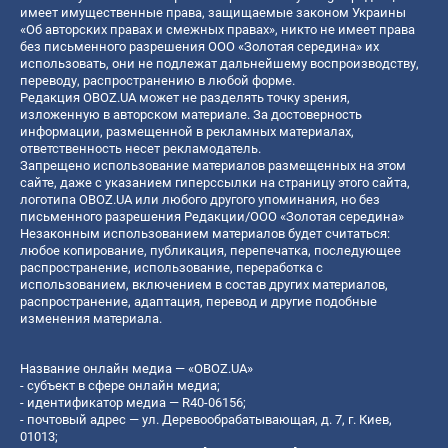
имеет имущественные права, защищаемые законом Украины
«Об авторских правах и смежных правах», никто не имеет права
без письменного разрешения ООО «Золотая середина» их
использовать, они не подлежат дальнейшему воспроизводству,
переводу, распространению в любой форме.
Редакция OBOZ.UA может не разделять точку зрения,
изложенную в авторском материале. За достоверность
информации, размещенной в рекламных материалах,
ответственность несет рекламодатель.
Запрещено использование материалов размещенных на этом
сайте, даже с указанием гиперссылки на страницу этого сайта,
логотипа OBOZ.UA или любого другого упоминания, но без
письменного разрешения Редакции/ООО «Золотая середина»
Незаконным использованием материалов будет считаться:
любое копирование, публикация, перепечатка, последующее
распространение, использование, переработка с
использованием, включением в состав других материалов,
распространение, адаптация, перевод и другие подобные
изменения материала.
Название онлайн медиа — «OBOZ.UA»
- субъект в сфере онлайн медиа;
- идентификатор медиа — R40-06156;
- почтовый адрес — ул. Деревообрабатывающая, д. 7, г. Киев,
01013;