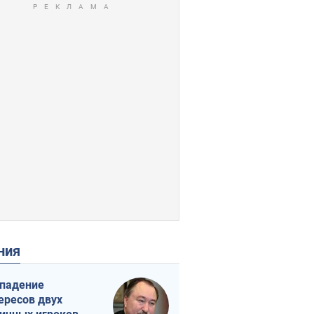
ения
падение
ересов двух