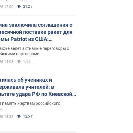
21,2 т.
26 12:00
ина заключила соглашения о
есячной поставке ракет для
емы Patriot из США:
нский раскрыл подробности
акже ведет активные переговоры с
ейскими партнерами
1,4 т.
26 14:08
тилась об учениках и
ерживала учителей: в
льтате удара РФ по Киевской
сти погибли директор
я память жертвам российского
ского лицея, её муж и внук
ра
12,5 т.
26 13:32