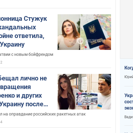
3
онница Стужук
скандальных
ойне ответила,
 Украину
Латвии с новым бойфрендом
32
Ког
бещал лично не
Юрий
звращения
енко и других
Укр
сос
Украину после
эко
Ест
л на оправдание российских ракетных атак
Вади
тун
44