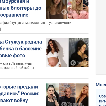
амбурская и
которым София находилась в
тные блоггеры до
бракоразводном процессе, в Турции
тосравнение
заболел коронавирусом. По
возвращению в Украину он получил
София Стужук изменилась до неузнаваемости
положительный тест, но отказался от
13
госпитализации и лечился дома.
Впрочем, вскоре его все же забрали в
а Стужук родила
больницу, о чем он рассказывал на
бенка в бассейне
личной странице в Instagram.
ервые фото
По его словам, болезнь проходила у
жала в Латвии, куда
него в легкой форме. Однако в ночь на
лномасштабной войны
16 октября Дмитрий впал в кому и
1
умер. Одна из причин смерти – давние
проблемы с сердцем.
Мн
которые предали
одались" России:
Скандалы
Сов
вают войну
инт
Профильные специалисты не