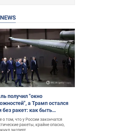
P NEWS
ль получил "окно
ожностей", а Трамп остался
и без ракет: как быть
ине? Интервью с Мельником
 о том, что у России закончатся
тические ракеты, крайне опасно,
ркнул эксперт