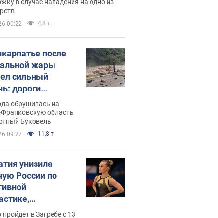
жку в случае нападения на одно из
арств
4,8 т.
26 00:22
икарпатье после
альной жары
ел сильный
нь: дороги
ратились в реки.
ода обрушилась на
о
-Франковскую область
ортный Буковель
11,8 т.
26 09:27
атия унизила
ную России по
тивной
астике,
иально не пустив
 пройдет в Загребе с 13