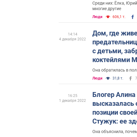
Среди них: Ёлка, Юрий
многие другие
Люди
606,1 т.
Дом, где живе
14:14
4 декабря 2022
предательниц
с детьми, заб
коктейлями М
Она обратилась в по
Люди
31,8 т.
Блогер Алина
16:25
1 декабря 2022
высказалась 
позиции свое
Стужук: ее зд
Она объяснила, поче