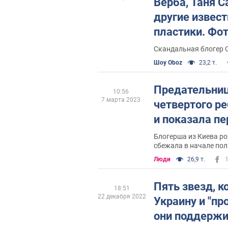
Верба, Таня С
другие извес
пластики. Фо
Скандальная блогер 
Шоу Oboz
23,2 т.
Предательниц
10:56
7 марта 2023
четвертого ре
и показала п
Блогерша из Киева ро
сбежала в начале по
Люди
26,9 т.
Пять звезд, 
18:51
22 декабря 2022
Украину и "пр
они поддержи