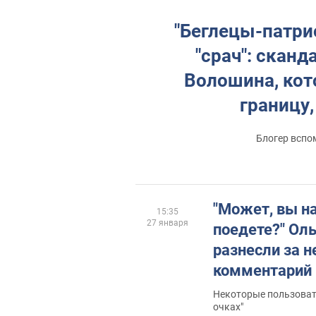
"Беглецы-патри
"срач": скан
Волошина, кот
границу,
Блогер вспо
"Может, вы н
15:35
27 января
поедете?" Ол
разнесли за 
комментарий 
предательни
Некоторые пользовате
очках"