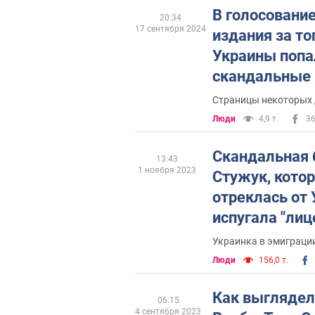
В голосование
20:34
17 сентября 2024
издания за то
Украины попа
скандальные
Страницы некоторых 
Люди
4,9 т.
3
Скандальная 
13:43
1 ноября 2023
Стужук, кото
отреклась от
испугала "ли
Франкенштейн
Украинка в эмиграции
назвали ее "с
Люди
156,0 т.
Как выглядел
06:15
4 сентября 2023