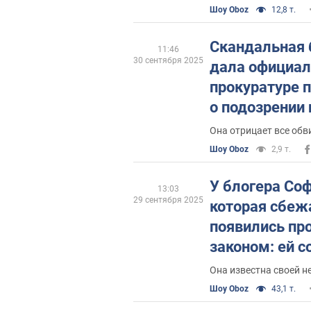
Шоу Oboz
12,8 т.
Скандальная 
11:46
30 сентября 2025
дала официал
прокуратуре 
о подозрении
на "атаку"
Она отрицает все обв
Шоу Oboz
2,9 т.
У блогера Со
13:03
29 сентября 2025
которая сбеж
появились пр
законом: ей 
подозрении
Она известна своей 
Шоу Oboz
43,1 т.