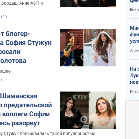
цин
 Бардаш, Анна ASTI и
единожды
обвиняли Стужук в
или
Викт
распространении опасных советов
. В
Тра
190
частности и относительно домашних
родов.
Мин
т блогер-
фун
Скандал достиг свое пика, когда
в
усл
а София Стужук
Ровно во время домашних родов
вое
росали
Алек
умерла 34-летняя роженица
. Роды
олотова
принимала "духовная акушерка",
которая помогала рожать Стужук.
Ни 
лицию
Лук
71
Ради рекламы спортивного костюма,
нов
снимаемой для Инстаграм, блогерша
Игар
сделала постановочное видео, в
 Шаманская
котором ее сбило авто.
о предательской
й коллеги Софии
В Instagram блогерша также заявила,
есь разорвут
что отказалась от вакцинации детей.
му Стужук пользовалась такой популярностью