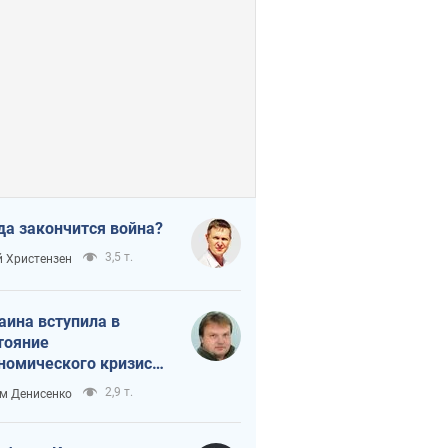
да закончится война?
3,5 т.
 Христензен
аина вступила в
тояние
номического кризиса.
ь ли свет в конце
2,9 т.
м Денисенко
неля?