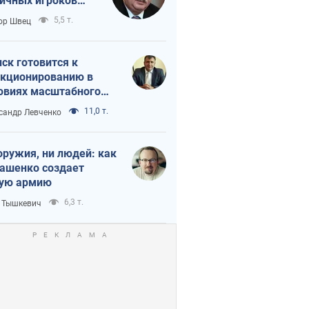
ичных игроков
 тайный план
5,5 т.
ор Швец
мпа и Путина?
ск готовится к
кционированию в
овиях масштабного
нного кризиса
11,0 т.
сандр Левченко
оружия, ни людей: как
ашенко создает
ую армию
6,3 т.
 Тышкевич