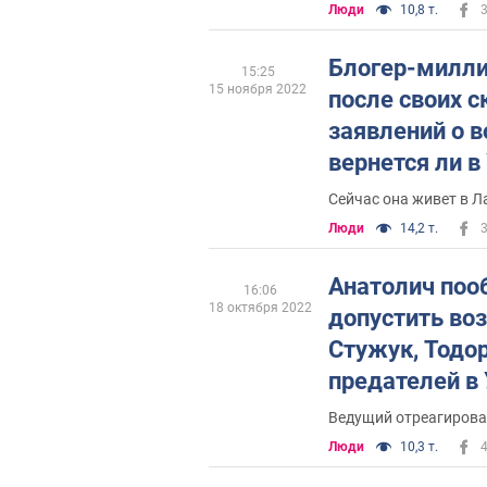
Люди
10,8 т.
Блогер-милли
15:25
15 ноября 2022
после своих 
заявлений о в
вернется ли в
Сейчас она живет в 
Люди
14,2 т.
Анатолич поо
16:06
18 октября 2022
допустить во
Стужук, Тодор
предателей в 
победы
Ведущий отреагирова
Люди
10,3 т.