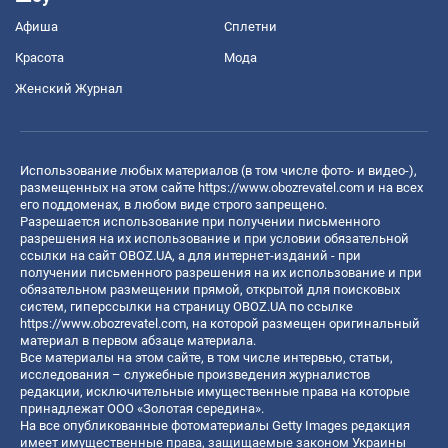
Афиша
Сплетни
Красота
Мода
Женский Журнал
Использование любых материалов (в том числе фото- и видео-),
размещенных на этом сайте
https://www.obozrevatel.com
и на всех
его поддоменах, в любом виде строго запрещено.
Разрешается использование при получении письменного
разрешения на их использование и при условии обязательной
ссылки на сайт OBOZ.UA, а для интернет-изданий - при
получении письменного разрешения на их использование и при
обязательном размещении прямой, открытой для поисковых
систем, гиперссылки на страницу OBOZ.UA по ссылке
https://www.obozrevatel.com
, на которой размещен оригинальный
материал в первом абзаце материала.
Все материалы на этом сайте, в том числе интервью, статьи,
исследования – служебные произведения журналистов
редакции, исключительные имущественные права на которые
принадлежат ООО «Золотая середина».
На все опубликованные фотоматериалы Getty Images редакция
имеет имущественные права, защищаемые законом Украины