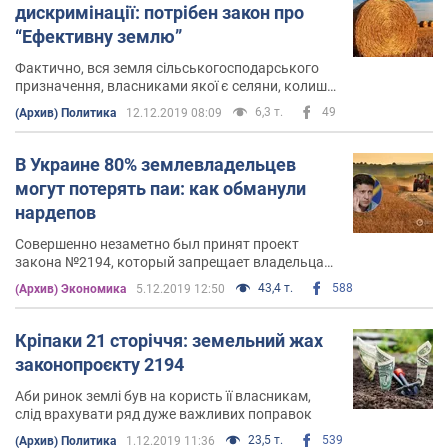
дискримінації: потрібен закон про
“Ефективну землю”
Фактично, вся земля сільськогосподарського
призначення, власниками якої є селяни, колишні
колгоспники та їх спадкоємці, перебуває в
6,3 т.
49
(Архив) Политика
12.12.2019 08:09
користуванні інших осіб згідно договорів оренди
чи емфітевзису
В Украине 80% землевладельцев
могут потерять паи: как обманули
нардепов
Совершенно незаметно был принят проект
закона №2194, который запрещает владельцам
продавать землю без согласия арендатора
43,4 т.
588
(Архив) Экономика
5.12.2019 12:50
Кріпаки 21 сторіччя: земельний жах
законопроєкту 2194
Аби ринок землі був на користь її власникам,
слід врахувати ряд дуже важливих поправок
23,5 т.
539
(Архив) Политика
1.12.2019 11:36