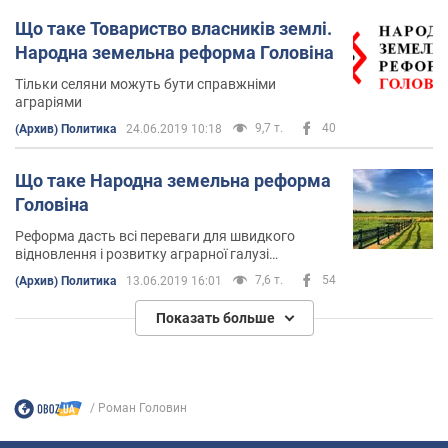
Що таке Товариство власників землі.
Народна земельна реформа Головіна
Тільки селяни можуть бути справжніми
аграріями
9,7 т.
40
(Архив) Политика
24.06.2019 10:18
Що таке Народна земельна реформа
Головіна
Реформа дасть всі переваги для швидкого
відновлення і розвитку аграрної галузі
економіки країни в цілому
7,6 т.
54
(Архив) Политика
13.06.2019 16:01
Показать больше
Роман Головин