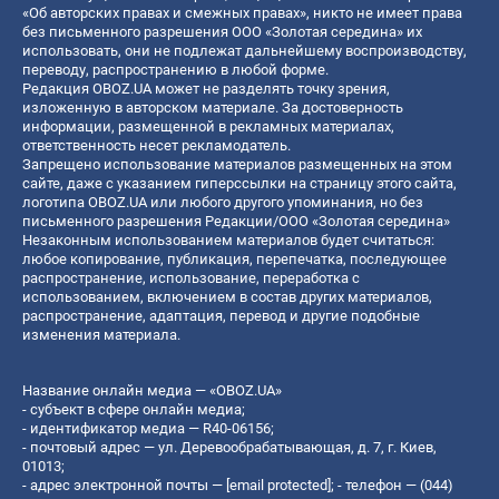
«Об авторских правах и смежных правах», никто не имеет права
без письменного разрешения ООО «Золотая середина» их
использовать, они не подлежат дальнейшему воспроизводству,
переводу, распространению в любой форме.
Редакция OBOZ.UA может не разделять точку зрения,
изложенную в авторском материале. За достоверность
информации, размещенной в рекламных материалах,
ответственность несет рекламодатель.
Запрещено использование материалов размещенных на этом
сайте, даже с указанием гиперссылки на страницу этого сайта,
логотипа OBOZ.UA или любого другого упоминания, но без
письменного разрешения Редакции/ООО «Золотая середина»
Незаконным использованием материалов будет считаться:
любое копирование, публикация, перепечатка, последующее
распространение, использование, переработка с
использованием, включением в состав других материалов,
распространение, адаптация, перевод и другие подобные
изменения материала.
Название онлайн медиа — «OBOZ.UA»
- субъект в сфере онлайн медиа;
- идентификатор медиа — R40-06156;
- почтовый адрес — ул. Деревообрабатывающая, д. 7, г. Киев,
01013;
- адрес электронной почты —
[email protected]
; - телефон — (044)