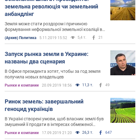
земельна революція чи земельний
анбандлінг
Земля може стати роздором і причиною
формування неформальної земельної коаліції в
Верховній Раді під "земельний" уряд
5,4 т.
21
(Архив) Политика
5.11.2019 15:52
Запуск рынка земли в Украине:
названы два сценария
В Офисе президента хотят, чтобы за год земля
получила новых владельцев
11,3 т.
49
Рынки и компании
20.09.2019 18:56
Ринок земель: завершальний
геноцид українців
В Україні створені умови, щоб власник землі був
змушений її продати в інтересах обмеженої
кількості людей
26,3 т.
647
Рынки и компании
17.09.2019 21:20