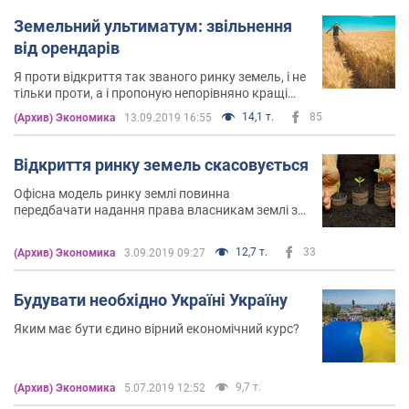
Земельний ультиматум: звільнення
від орендарів
​​​​​​​Я проти відкриття так званого ринку земель, і не
тільки проти, а і пропоную непорівняно кращі
земельні відносини
14,1 т.
85
(Архив) Экономика
13.09.2019 16:55
Відкриття ринку земель скасовується
Офісна модель ринку землі повинна
передбачати надання права власникам землі за
“власним бажанням” в односторонньому
порядку “розривати” договори користування
12,7 т.
33
(Архив) Экономика
3.09.2019 09:27
землею
Будувати необхідно Україні Україну
Яким має бути єдино вірний економічний курс?
9,7 т.
(Архив) Экономика
5.07.2019 12:52