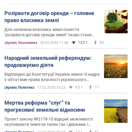
Розірвати договір оренди – головне
право власника землі
Для селянина-власника землі поняття
"розірвати договір оренди землі" скоро стане
синонімічним поняттю "повернути землю" і
12,0 т.
82
(Архив) Экономика
28.02.2020 11:48
навіть "відвоювати землю собі"
Народний земельний референдум:
продовжуємо діяти
Відповідно до Конституції України земля і її надра
є об'єктами права власності українського
народу
6,5 т.
17
(Архив) Политика
17.02.2020 16:23
Мертва реформа “слуг” та
прогресивні земельні відносини
Проект закону №2178-10 відкриє можливості
скуповувати землі як селян так і держави, і
важелі цього скуповування за цим проектом
7,3 т.
51