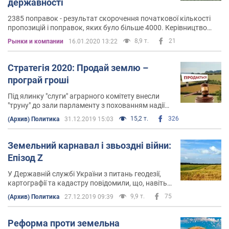
державності
2385 поправок - результат скорочення початкової кількості
пропозицій і поправок, яких було більше 4000. Керівництво
комітету явно не хотіло витрачати вдвічі більше часу на
8,9 т.
21
Рынки и компании
16.01.2020 13:22
розгляд поправок і вирішило скоротити їх, посилаючись на
схожість їх змісту, – поспішає відкрити так званий ринок
Стратегія 2020: Продай землю –
програй гроші
Під ялинку "слуги" аграрного комітету внесли
"труну" до зали парламенту з похованням надії
українців самостійно господарювати на власній
15,2 т.
326
(Архив) Политика
31.12.2019 15:03
землі
Земельний карнавал і звьоздні війни:
Епізод Z
У Державній службі України з питань геодезії,
картографії та кадастру повідомили, що, навіть,
попри те, що депутати не проголосували за
9,9 т.
75
(Архив) Политика
27.12.2019 09:39
продовження мораторію на продаж землі, він
діятиме з 1 січня 2020 року
Реформа проти земельна