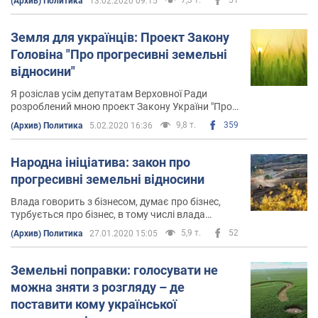
(Архив) Политика
13.02.2020 09:15
віддаються разом з режимом таємничості на
відкуп Кабміну
Земля для українців: Проект Закону
Головіна "Про прогресивні земельні
відносини"
Я розіслав усім депутатам Верховної Ради
розроблений мною проект Закону України "Про
припинення дискримінації власників
9,8 т.
359
(Архив) Политика
5.02.2020 16:36
сільськогосподарської землі, підтримку
самостійної виробничої сільськогосподарської
діяльності та ефективний обмін правами на
Народна ініціатива: закон про
землю (Про прогресивні земельні відносини)"
прогресивні земельні відносини
Влада говорить з бізнесом, думає про бізнес,
турбується про бізнес, в тому числі влада
вирішує з бізнесом і питання як бути з людьми -
5,9 т.
52
(Архив) Политика
27.01.2020 15:05
це все одно що запитувати у вовка про долю
овець чи у лисиці про долю курей
Земельні поправки: голосувати не
можна зняти з розгляду – де
поставити кому української