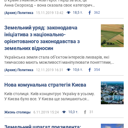
Анна Скороход – вона сказала своє категоричне
проти підступного захоплення землі
18,5 т.
362
(Архив) Политика
15.11.2019 13:42
Українського народу. Одна проти іудового
кагалу
Земельний уряд: законодавча
ініціатива з національно-
орієнтованого законодавства з
земельних відносин
Українська земля стала об’єктом інтересів лихварів, які
тимчасово мають можливості маніпулювати поняттями,
примітивно спускаючи поняття "земля" до пляшки горілки
10,6 т.
354
(Архив) Политика
12.11.2019 16:31
Нова комунальна стратегія Києва
Київ столиця. Київ концентрує Україну в усьому.
У Києва було все. У Києва ще залишаються
можливості
10,3 т.
31
Жизнь столицы
6.11.2019 15:24
Земельний шпагат президента: