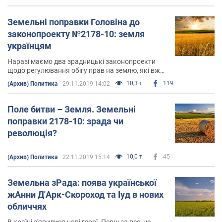
Земельні поправки Головіна до
законопроекту №2178-10: земля
українцям
Наразі маємо два зрадницькі законопроекти
щодо регулювання обігу прав на землю, які вже
пройшли перше читання й готуються до другого
10,3 т.
119
(Архив) Политика
29.11.2019 14:02
Поле битви – Земля. Земельні
поправки 2178-10: зрада чи
революція?
10,0 т.
45
(Архив) Политика
22.11.2019 15:14
Земельна зРада: поява української
жАнни Д'Арк-Скороход та Іуд в нових
обличчях
В країні з'явилися нові герої. Перш за все, це