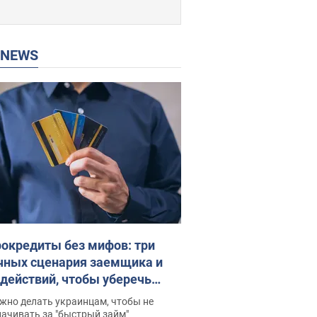
P NEWS
окредиты без мифов: три
чных сценария заемщика и
 действий, чтобы уберечь
 деньги
жно делать украинцам, чтобы не
ачивать за "быстрый займ"