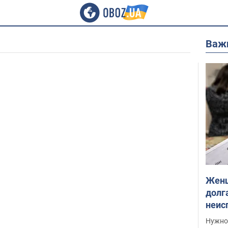
Важ
Женщ
долга
неис
выне
Нужно 