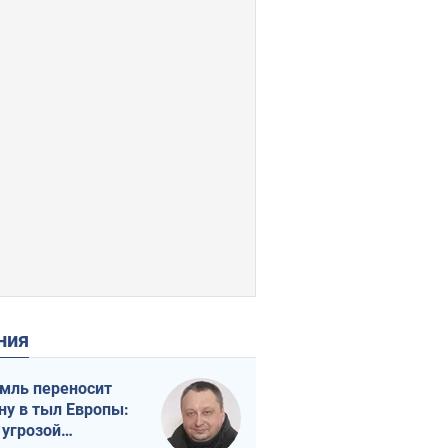
ения
мль переносит
ну в тыл Европы:
 угрозой