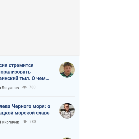
сия стремится
орализовать
аинский тыл. О чем
ит себе напомнить
780
 Богданов
яева Черного моря: о
ацкой морской славе
780
 Кирпичев