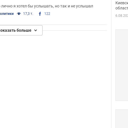
Киевс
 лично я хотел бы услышать, но так и не услышал
облас
политики
17,3 т.
122
6.08.20
оказать больше