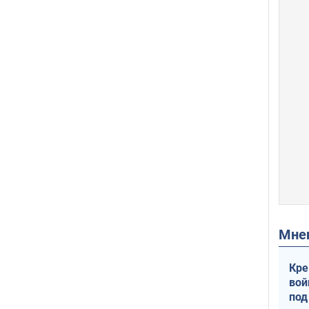
Мн
Кре
вой
под