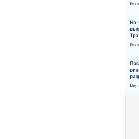
кри
Викт
лог
На 
выс
Тра
Викт
Пос
вин
раз
пог
Мари