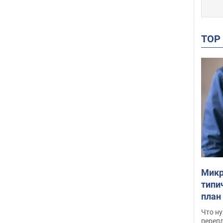
TO
Микр
типи
план
свои
Что ну
перепл