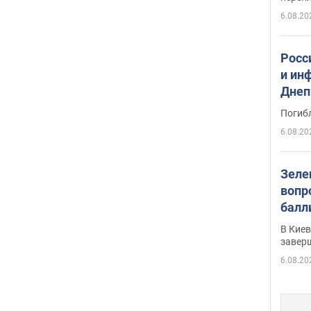
6.08.20
Росс
и ин
Днеп
поги
Погиб
6.08.20
Зеле
вопр
балл
прог
В Кие
реше
завер
6.08.20