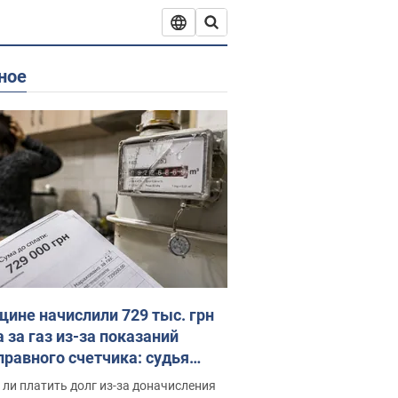
ное
ине начислили 729 тыс. грн
 за газ из-за показаний
правного счетчика: судья
с неожиданное решение
ли платить долг из-за доначисления