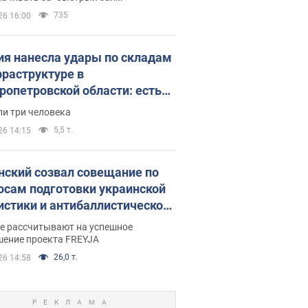
735
26 16:00
ия нанесла удары по складам
фраструктуре в
ропетровской области: есть
бшие и раненые. Фото
ли три человека
5,5 т.
26 14:15
нский созвал совещание по
осам подготовки украинской
истики и антибаллистической
раммы FREYJA: какие
ве рассчитывают на успешное
ния готовятся
шение проекта FREYJA
26,0 т.
26 14:58