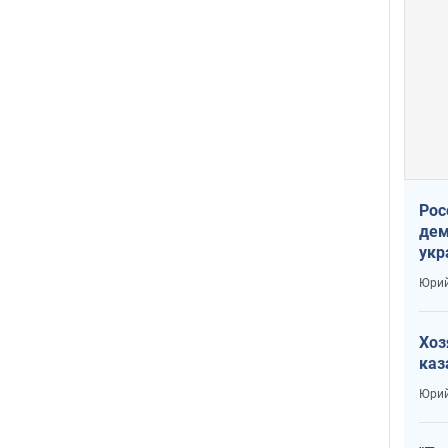
Рос
дем
укр
сто
Юрий
Хоз
каз
Юрий