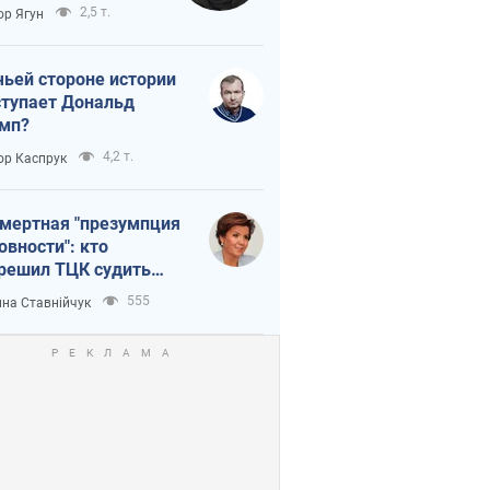
тическая
2,5 т.
ор Ягун
истика
чьей стороне истории
тупает Дональд
мп?
4,2 т.
ор Каспрук
мертная "презумпция
овности": кто
решил ТЦК судить
ибших защитников
555
на Ставнійчук