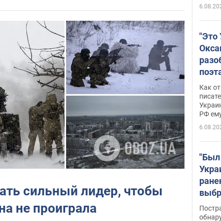
6.08.20
"Это
Окса
разо
поэта
"заз
Как от
даже
писат
Украин
а те
РФ ему
гено
6.08.20
"Был
Укра
ране
ать сильный лидер, чтобы
выбр
нети
на не проиграла
Постр
Фото
обнар