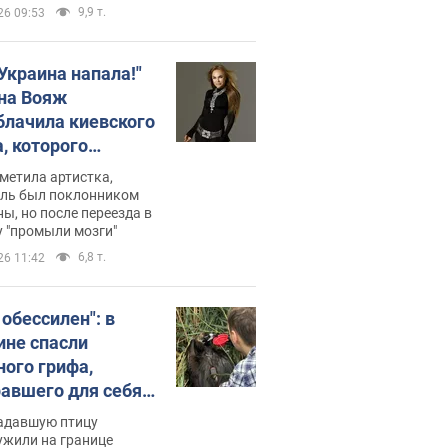
9,9 т.
26 09:53
 Украина напала!"
на Вояж
блачила киевского
, которого
омбировали": он
метила артистка,
 русского не знал,
ель был поклонником
ы, но после переезда в
перь хочет
 "промыли мозги"
цида украинцев
6,8 т.
26 11:42
 обессилен": в
ине спасли
ного грифа,
авшего для себя
пичный маршрут.
адавшую птицу
ужили на границе