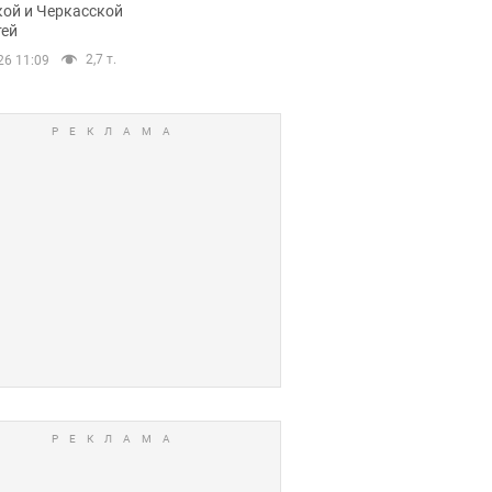
кой и Черкасской
тей
2,7 т.
26 11:09