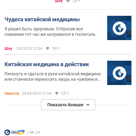
Шоу
2,8 т.
Чудеса китайской медицины
Я решил быть здоровым. Отбросив все
сомнения тот час же направился в госпиталь
5,8 т.
Шоу
7.05.2015 12:54
Китайская медицина в действии
Рискнуть и сдаться в руки китайской медицины
или стоически переносить хворь на чужбине и
оставаться приверженцем родных таблеток?
3,0 т.
Новости
28.04.2015 17:04
Показать больше
Mr. Lin