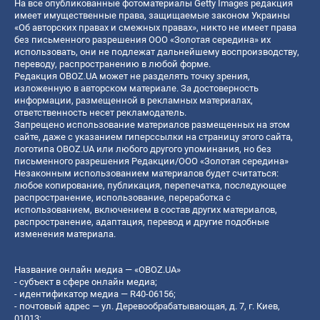
На все опубликованные фотоматериалы Getty Images редакция
имеет имущественные права, защищаемые законом Украины
«Об авторских правах и смежных правах», никто не имеет права
без письменного разрешения ООО «Золотая середина» их
использовать, они не подлежат дальнейшему воспроизводству,
переводу, распространению в любой форме.
Редакция OBOZ.UA может не разделять точку зрения,
изложенную в авторском материале. За достоверность
информации, размещенной в рекламных материалах,
ответственность несет рекламодатель.
Запрещено использование материалов размещенных на этом
сайте, даже с указанием гиперссылки на страницу этого сайта,
логотипа OBOZ.UA или любого другого упоминания, но без
письменного разрешения Редакции/ООО «Золотая середина»
Незаконным использованием материалов будет считаться:
любое копирование, публикация, перепечатка, последующее
распространение, использование, переработка с
использованием, включением в состав других материалов,
распространение, адаптация, перевод и другие подобные
изменения материала.
Название онлайн медиа — «OBOZ.UA»
- субъект в сфере онлайн медиа;
- идентификатор медиа — R40-06156;
- почтовый адрес — ул. Деревообрабатывающая, д. 7, г. Киев,
01013;