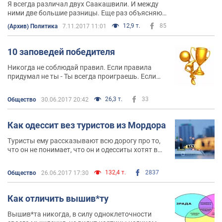
Я всегда различал двух Саакашвили. И между
ними две большие разницы. Еще раз объясняю.
Лично я, лично Михаила Саакашвили считаю
12,9 т.
85
(Архив) Политика
7.11.2017 11:01
реально большим молодцом. С точки зрения
эзотерики, Ошо ему бы с удовольствием шапку
подарил
10 заповедей победителя
Никогда не соблюдай правил. Если правила
придумал не ты - Ты всегда проиграешь. Если
проигрываешь - меняй правила
26,3 т.
33
Общество
30.06.2017 20:42
Как одессит вез туристов из Мордора
Туристы ему рассказывают всю дорогу про то,
что он не понимает, что он и одесситы хотят в
Россию и сильно его жалели. Парень
останавливает такси
132,4 т.
2837
Общество
26.06.2017 17:30
Как отличить вышив*ту
Вышив*та никогда, в силу одноклеточности