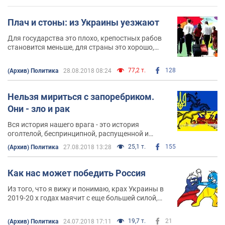
Плач и стоны: из Украины уезжают
Для государства это плохо, крепостных рабов
становится меньше, для страны это хорошо,
свободных и самостоятельных украинцев
становится больше!
77,2 т.
128
(Архив) Политика
28.08.2018 08:24
Нельзя мириться с запоребриком.
Они - зло и рак
Вся история нашего врага - это история
оголтелой, беспринципной, распущенной и
деградировавшей ЗНАТИ, которая через яд
25,1 т.
155
(Архив) Политика
27.08.2018 13:28
"православия" подчинила себе в рабство зомби-
биомассу. И не жалея эту биомассу терзает
Цивилизацию 800 лет
Как нас может победить Россия
Из того, что я вижу и понимаю, крах Украины в
2019-20 х годах маячит с еще большей силой,
чем в 2014. Нас не смогли взять враги внешние
в 2014, но теперь нас атакует враг внутренний.
19,7 т.
21
(Архив) Политика
24.07.2018 17:11
Раша кинет миллиарды долларов на