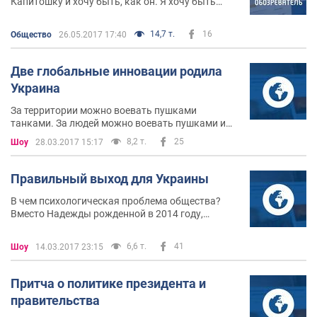
Капитошку и хочу быть, как он. Я хочу быть
доброй и светлой Акулой, я не хочу всех кусать и
жрать, а хочу просто плыть по волнам,
14,7 т.
16
Общество
26.05.2017 17:40
любоваться на солнце и море, стихи сочинять и
песенки петь
Две глобальные инновации родила
Украина
За территории можно воевать пушками
танками. За людей можно воевать пушками и
танками. За идеи можно воевать пушками и
8,2 т.
25
Шоу
28.03.2017 15:17
танками. За мир можно воевать пушками и
танками
Правильный выход для Украины
В чем психологическая проблема общества?
Вместо Надежды рожденной в 2014 году,
надежды на быстрые и радикальные и
стратегически популярные реформы мы
6,6 т.
41
Шоу
14.03.2017 23:15
получили олигархический сговор, реванш
корупционной элиты
Притча о политике президента и
правительства