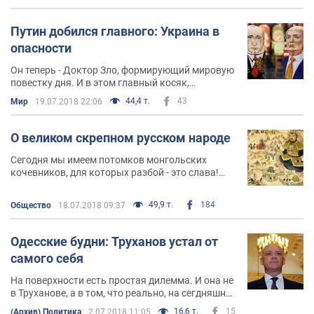
предвыборные компании в Украине
Путин добился главного: Украина в
опасности
Он теперь - Доктор Зло, формирующий мировую
повестку дня. И в этом главный косяк,
проигрыш и позор Трампа и США
44,4 т.
43
Мир
19.07.2018 22:06
О великом скрепном русском народе
Сегодня мы имеем потомков монгольских
кочевников, для которых разбой - это слава!
Этим кочевникам привили немецкое
послушание и страх перед государством и
49,9 т.
184
Общество
18.07.2018 09:37
вождем, а стадный инстинкт - это исконно
природно-родное русское (община) дает
невероятный эффект, когда нужно скопом
Одесские будни: Труханов устал от
умирать или терпеть мучения и страдания. А из
самого себя
всего этого рождена ФСБшная элита, которая
полезла в Европы и Америки, коррумпируя и
На поверхности есть простая дилемма. И она не
разлагая всяких там шредеров и фифов с
в Труханове, а в том, что реально, на сегдняшний
исконным русским размахом
день, пока, в Одессе нет объективной
16,6 т.
15
(Архив) Политика
2.07.2018 11:05