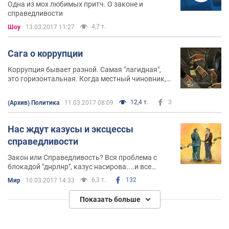
Одна из мох любимых притч. О законе и
справедливости
4,7 т.
Шоу
13.03.2017 11:27
Сага о коррупции
Коррупция бывает разной. Самая "лагидная",
это горизонтальная. Когда местный чиновник,
что-то себе приворовывает, на что-то
закрывает глаза...
12,4 т.
3
(Архив) Политика
11.03.2017 08:09
Нас ждут казусы и эксцессы
справедливости
Закон или Справедливость? Вся проблема с
блокадой "днрлнр", казус насирова....и все
будущие проблемы 2017 года, которые нас
6,3 т.
132
Мир
10.03.2017 14:33
ожидают вырастают из одной диллемы: народ
видит вопиющий разрыв между законом и
Показать больше
справедливостью