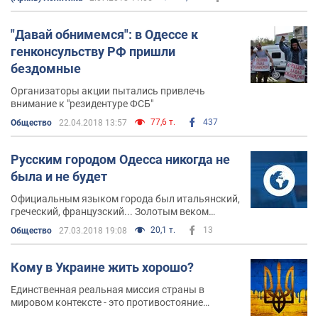
альтернативной фигуры, которая смогла бы
выиграть
"Давай обнимемся": в Одессе к
генконсульству РФ пришли
бездомные
Организаторы акции пытались привлечь
внимание к "резидентуре ФСБ"
77,6 т.
437
Общество
22.04.2018 13:57
Русским городом Одесса никогда не
была и не будет
Официальным языком города был итальянский,
греческий, французский... Золотым веком
Одессы управлял князь Воронцов. Который до
20,1 т.
13
Общество
27.03.2018 19:08
19 лет жил и воспитывался в Англии
Кому в Украине жить хорошо?
Единственная реальная миссия страны в
мировом контексте - это противостояние
Мордору