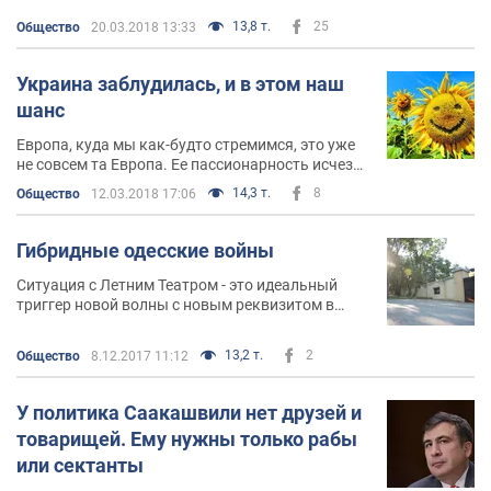
13,8 т.
25
Общество
20.03.2018 13:33
Украина заблудилась, и в этом наш
шанс
Европа, куда мы как-будто стремимся, это уже
не совсем та Европа. Ее пассионарность исчезла
вместе с Наполеоном, пару вздохов было с Де
14,3 т.
8
Общество
12.03.2018 17:06
Голем и Гарибальди и пассионарный психоз
Гитлера окончательно превратил Европу в
богатую и молодящуюся старушку с легкой
Гибридные одесские войны
придурью и ранним альцгеймером
Ситуация с Летним Театром - это идеальный
триггер новой волны с новым реквизитом в
виде прокурорского майдана 2 и набором
митингов и праведного гнева
13,2 т.
2
Общество
8.12.2017 11:12
У политика Саакашвили нет друзей и
товарищей. Ему нужны только рабы
или сектанты