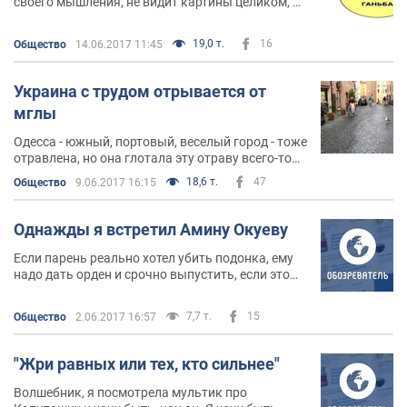
своего мышления, не видит картины целиком, а
видит только то, на, что она заточена: в
противнике или оппоненте она видит всегда и
19,0 т.
16
Общество
14.06.2017 11:45
только врага
Украина с трудом отрывается от
мглы
Одесса - южный, портовый, веселый город - тоже
отравлена, но она глотала эту отраву всего-то
200 лет с небольшим, из которых 50 лет ее
18,6 т.
47
Общество
9.06.2017 16:15
золотого века были не совсем русскими, а
скорее всего почти американскими
Однажды я встретил Амину Окуеву
Если парень реально хотел убить подонка, ему
надо дать орден и срочно выпустить, если это
игры СБУшников, и ему приклеили терроризм,
его тоже надо срочно отпустить
7,7 т.
15
Общество
2.06.2017 16:57
"Жри равных или тех, кто сильнее"
Волшебник, я посмотрела мультик про