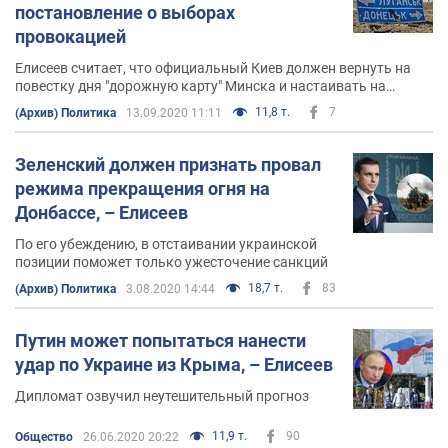
постановление о выборах
провокацией
Елисеев считает, что официальный Киев должен вернуть на
повестку дня "дорожную карту" Минска и настаивать на
приоритете "компоненты безопасности"
11,8 т.
7
(Архив) Политика
13.09.2020 11:11
Зеленский должен признать провал
режима прекращения огня на
Донбассе, – Елисеев
По его убеждению, в отстаивании украинской
позиции поможет только ужесточение санкций
18,7 т.
83
(Архив) Политика
3.08.2020 14:44
Путин может попытаться нанести
удар по Украине из Крыма, – Елисеев
Дипломат озвучил неутешительный прогноз
11,9 т.
90
Общество
26.06.2020 20:22