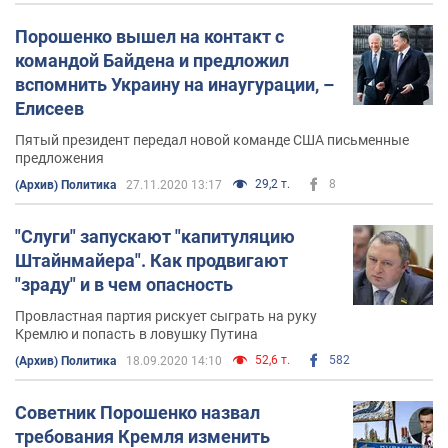
Порошенко вышел на контакт с
командой Байдена и предложил
вспомнить Украину на инаугурации, –
Елисеев
Пятый президент передал новой команде США письменные
предложения
29,2 т.
8
(Архив) Политика
27.11.2020 13:17
"Слуги" запускают "капитуляцию
Штайнмайера". Как продвигают
"зраду" и в чем опасность
Провластная партия рискует сыграть на руку
Кремлю и попасть в ловушку Путина
52,6 т.
582
(Архив) Политика
18.09.2020 14:10
Советник Порошенко назвал
требования Кремля изменить