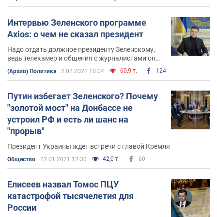
Интервью Зеленского программе
Axios: о чем не сказал президент
Надо отдать должное президенту Зеленскому,
ведь телекамер и общения с журналистами он
не боится, какие бы непрофессиональные
60,9 т.
124
(Архив) Политика
2.02.2021 10:04
сигналы не озвучивал
Путин избегает Зеленского? Почему
"золотой мост" на Донбассе не
устроил РФ и есть ли шанс на
"прорыв"
Президент Украины ждет встречи с главой Кремля
42,0 т.
60
Общество
22.01.2021 12:30
Елисеев назвал Томос ПЦУ
катастрофой тысячелетия для
России