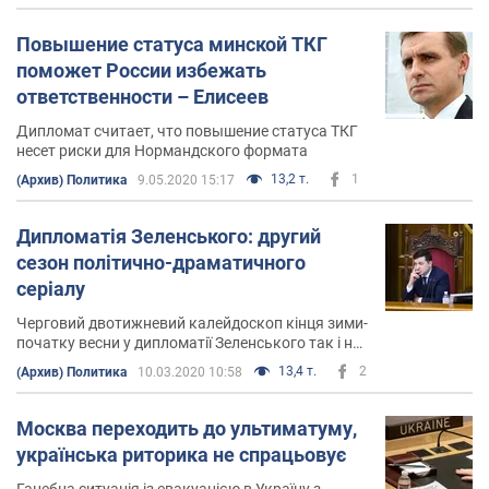
Повышение статуса минской ТКГ
поможет России избежать
ответственности – Елисеев
Дипломат считает, что повышение статуса ТКГ
несет риски для Нормандского формата
13,2 т.
1
(Архив) Политика
9.05.2020 15:17
Дипломатія Зеленського: другий
сезон політично-драматичного
серіалу
Черговий двотижневий калейдоскоп кінця зими-
початку весни у дипломатії Зеленського так і не
приніс паростків стратегічного бачення у сфері
13,4 т.
2
(Архив) Политика
10.03.2020 10:58
зовнішніх відносин та боротьби України за
відновлення суверенітету і територіальної
цілісності
Москва переходить до ультиматуму,
українська риторика не спрацьовує
Ганебна ситуація із евакуацією в Україну з