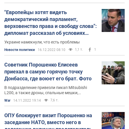
"Европейцы хотят видеть
демократический парламент,
верховенство права и свободу слова":
дипломат рассказал об условиях
макрофина от ЕС
Украине намекнули, что есть проблемы
1,1 т.
1
Новости политики
16.12.2022 08:10
Советник Порошенко Елисеев
приехал в самую горячую точку
Донбасса, где воюет его брат. Фото
В подразделение привезли пикап Mitsubіshi
L200, а также дроны, спальные мешки,
буржуйки и генераторы
7,6 т.
War
14.11.2022 19:14
ОПУ блокирует визит Порошенко на
заседание НАТО, вместо него в