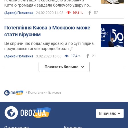
Китаю громадян завдала болючого удару по
міжнародному іміджу нашої держави
69,8 т.
87
(Архив) Политика
24.02.2020 14:03
Потепління Києва з Москвою може
стати вірусним
Це спричиняє подальшу ерозію, а по суті підрив,
проукраїнської міжнародної коаліції
17,4 т.
21
(Архив) Политика
3.02.2020 16:06
Показать больше
Константин Елисеев
В начало
О компании
Команда