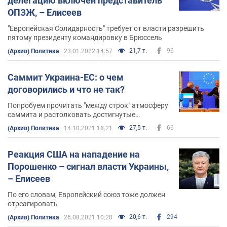
делегацию включен представитель
ОПЗЖ, – Елисеев
"Европейская Солидарность" требует от власти разрешить
пятому президенту командировку в Брюссель
21,7 т.
96
(Архив) Политика
23.01.2022 14:57
Саммит Украина-ЕС: о чем
договорились и что не так?
Попробуем прочитать "между строк" атмосферу
саммита и растолковать достигнутые
договоренности
27,5 т.
66
(Архив) Политика
14.10.2021 18:21
Реакция США на нападение на
Порошенко – сигнал власти Украины,
– Елисеев
По его словам, Европейский союз тоже должен
отреагировать
20,6 т.
294
(Архив) Политика
26.08.2021 10:20