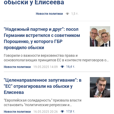
обыски у Елисеева
Новости политики
1,5 т.
"Надежный партнер и друг": посол
Германии встретился с советником
Порошенко, у которого ГБР
проводило обыски
Говорили о важности верховенства права и
основополагающих принципов ЕС в контексте переговоров о
вступлении Украины в ЕС
16,4 т.
Новости политики
19.05.2025 14:09
"Целенаправленное запугивание": в
"ЕС" отреагировали на обыски у
Елисеева
"Европейская солидарность" призвала власти
остановить "политические репрессии и
преследование оппонентов"
17,8 т.
Новости политики
16.05.2025 20:26