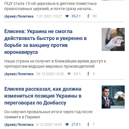
ПЦУ стала 15-ой церковью в диптихе поместных
православных церквей, и почти сразу начала
приобретать свое международное признание
36,2 т.
90
(Архив) Политика
7.01.2021 15:27
Елисеев: Украина не смогла
действовать быстро и уверенно в
борьбе за вакцину против
коронавируса
Наша страна не получит в ближайшее время доступ к
препаратам ведущих мировых производителей
3,4 т.
5
(Архив) Политика
29.12.2020 15:23
Елисеев рассказал, как должна
измениться позиция Украины в
переговорах по Донбассу
Он озвучил провальные итоги через год после
саммита в Париже
27,4 т.
7
(Архив) Политика
8.12.2020 14:05