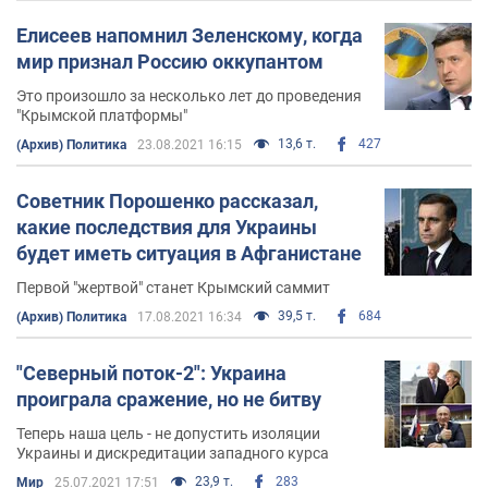
Елисеев напомнил Зеленскому, когда
мир признал Россию оккупантом
Это произошло за несколько лет до проведения
"Крымской платформы"
13,6 т.
427
(Архив) Политика
23.08.2021 16:15
Советник Порошенко рассказал,
какие последствия для Украины
будет иметь ситуация в Афганистане
Первой "жертвой" станет Крымский саммит
39,5 т.
684
(Архив) Политика
17.08.2021 16:34
"Северный поток-2": Украина
проиграла сражение, но не битву
Теперь наша цель - не допустить изоляции
Украины и дискредитации западного курса
23,9 т.
283
Мир
25.07.2021 17:51