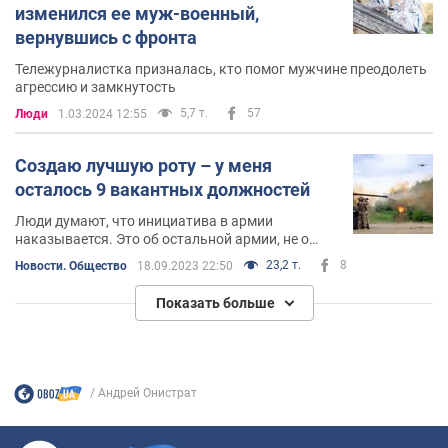
изменился ее муж-военный,
вернувшись с фронта
Тележурналистка призналась, кто помог мужчине преодолеть
агрессию и замкнутость
5,7 т.
57
Люди
1.03.2024 12:55
Создаю лучшую роту – у меня
осталось 9 вакантных должностей
Люди думают, что инициатива в армии
наказывается. Это об остальной армии, не о
нас. У нас инициатива поддерживается. Мы
23,2 т.
8
Новости. Общество
18.09.2023 22:50
нуждаемся в инициативных людях
Показать больше
Андрей Онистрат