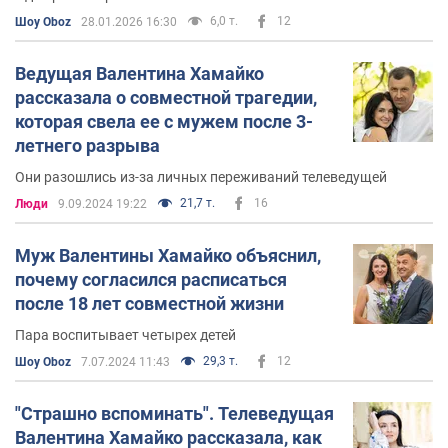
6,0 т.
12
Шоу Oboz
28.01.2026 16:30
Ведущая Валентина Хамайко
рассказала о совместной трагедии,
которая свела ее с мужем после 3-
летнего разрыва
Они разошлись из-за личных переживаний телеведущей
21,7 т.
16
Люди
9.09.2024 19:22
Муж Валентины Хамайко объяснил,
почему согласился расписаться
после 18 лет совместной жизни
Пара воспитывает четырех детей
29,3 т.
12
Шоу Oboz
7.07.2024 11:43
"Страшно вспоминать". Телеведущая
Валентина Хамайко рассказала, как