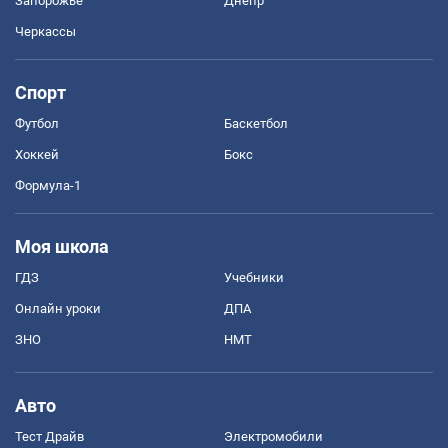
Запорожье
Днепр
Черкассы
Спорт
Футбол
Баскетбол
Хоккей
Бокс
Формула-1
Моя школа
ГДЗ
Учебники
Онлайн уроки
ДПА
ЗНО
НМТ
Авто
Тест Драйв
Электромобили