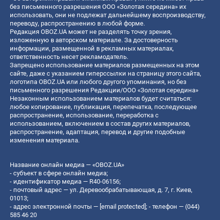
без письменного разрешения ООО «Золотая середина» их
использовать, они не подлежат дальнейшему воспроизводству,
переводу, распространению в любой форме.
Редакция OBOZ.UA может не разделять точку зрения,
изложенную в авторском материале. За достоверность
информации, размещенной в рекламных материалах,
ответственность несет рекламодатель.
Запрещено использование материалов размещенных на этом
сайте, даже с указанием гиперссылки на страницу этого сайта,
логотипа OBOZ.UA или любого другого упоминания, но без
письменного разрешения Редакции/ООО «Золотая середина»
Незаконным использованием материалов будет считаться:
любое копирование, публикация, перепечатка, последующее
распространение, использование, переработка с
использованием, включением в состав других материалов,
распространение, адаптация, перевод и другие подобные
изменения материала.
Название онлайн медиа — «OBOZ.UA»
- субъект в сфере онлайн медиа;
- идентификатор медиа — R40-06156;
- почтовый адрес — ул. Деревообрабатывающая, д. 7, г. Киев,
01013;
- адрес электронной почты —
[email protected]
; - телефон — (044)
585 46 20