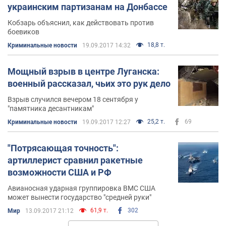
украинским партизанам на Донбассе
Кобзарь объяснил, как действовать против
боевиков
18,8 т.
Криминальные новости
19.09.2017 14:32
Мощный взрыв в центре Луганска:
военный рассказал, чьих это рук дело
Взрыв случился вечером 18 сентября у
"памятника десантникам"
25,2 т.
69
Криминальные новости
19.09.2017 12:27
"Потрясающая точность":
артиллерист сравнил ракетные
возможности США и РФ
Авианосная ударная группировка ВМС США
может вынести государство "средней руки"
61,9 т.
302
Мир
13.09.2017 21:12