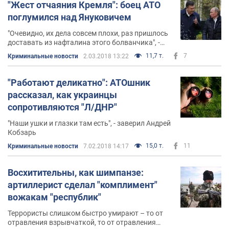
"Жест отчаяния Кремля": боец АТО
поглумился над Януковичем
"Очевидно, их дела совсем плохи, раз пришлось
доставать из нафталина этого болванчика", -
заметил Кобзарь
11,7 т.
7
Криминальные новости
2.03.2018 13:22
"Работают деликатно": АТОшник
рассказал, как украинцы
сопротивляются "Л/ДНР"
"Наши ушки и глазки там есть", - заверил Андрей
Кобзарь
15,0 т.
11
Криминальные новости
7.02.2018 14:17
Восхитительны, как шимпанзе:
артиллерист сделал "комплимент"
вожакам "республик"
Террористы слишком быстро умирают – то от
отравления взрывчаткой, то от отравления