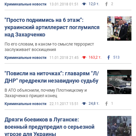
свинцом
12,0 т.
2
Криминальные новости
13.01.2018 01:51
"Просто поднимись на 6 этаж":
украинский артиллерист поглумился
над Захарченко
По его словам, в каком-то смысле террорист
заслуживает восхищения
163,2 т.
513
Криминальные новости
11.01.2018 21:45
"Повисли на ниточках": главарям "Л/
ДНР" предрекли незавидную судьбу
В АТО объяснили, почему Плотницкому и
Захарченко пришел конец
24,8 т.
1
Криминальные новости
22.11.2017 15:51
Дрязги боевиков в Луганске:
военный предупредил о серьезной
угрозе для Украины