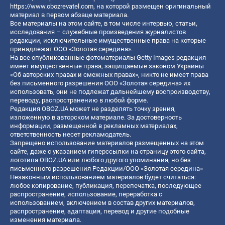
https://www.obozrevatel.com
, на которой размещен оригинальный
материал в первом абзаце материала.
Все материалы на этом сайте, в том числе интервью, статьи,
исследования – служебные произведения журналистов
редакции, исключительные имущественные права на которые
принадлежат ООО «Золотая середина».
На все опубликованные фотоматериалы Getty Images редакция
имеет имущественные права, защищаемые законом Украины
«Об авторских правах и смежных правах», никто не имеет права
без письменного разрешения ООО «Золотая середина» их
использовать, они не подлежат дальнейшему воспроизводству,
переводу, распространению в любой форме.
Редакция OBOZ.UA может не разделять точку зрения,
изложенную в авторском материале. За достоверность
информации, размещенной в рекламных материалах,
ответственность несет рекламодатель.
Запрещено использование материалов размещенных на этом
сайте, даже с указанием гиперссылки на страницу этого сайта,
логотипа OBOZ.UA или любого другого упоминания, но без
письменного разрешения Редакции/ООО «Золотая середина»
Незаконным использованием материалов будет считаться:
любое копирование, публикация, перепечатка, последующее
распространение, использование, переработка с
использованием, включением в состав других материалов,
распространение, адаптация, перевод и другие подобные
изменения материала.