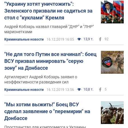
"Украину хотят уничтожить":
Зеленского призвали не садиться за
стол с "куклами" Кремля
Андрей Кобзарь назвал главарей "ДНР" и "ЛНР"
марионетками
13,9 т.
92
Криминальные новости
16.12.2019 16:05
"Не для того Путин все начинал": боец
ВСУ призвал минировать "серую
зону" на Донбассе
Артиллерист Андрей Кобзарь заявил о
неэффективности разведения сил
10,8 т.
5
Криминальные новости
16.12.2019 13:56
"Мы хотим выжить!" Боец ВСУ
сделал заявление о "перемирии" на
Донбассе
Пространство для компромисса у Украины