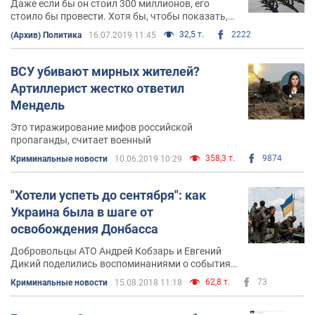
Даже если бы он стоил 300 миллионов, его
стоило бы провести. Хотя бы, чтобы показать,
что у нас на это деньги есть, что у нас есть
32,5 т.
2222
(Архив) Политика
16.07.2019 11:45
войско, что нам есть что показать и нам есть
чем гордиться
ВСУ убивают мирных жителей?
Артиллерист жестко ответил
Мендель
Это тиражирование мифов российской
пропаганды, считает военный
358,3 т.
9874
Криминальные новости
10.06.2019 10:29
"Хотели успеть до сентября": как
Украина была в шаге от
освобождения Донбасса
Добровольцы АТО Андрей Кобзарь и Евгений
Дикий поделились воспоминаниями о событиях
лета 2014 года
62,8 т.
73
Криминальные новости
15.08.2018 11:18