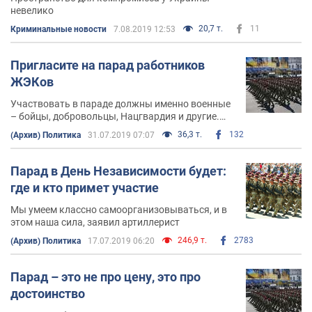
невелико
20,7 т.
11
Криминальные новости
7.08.2019 12:53
Пригласите на парад работников
ЖЭКов
Участвовать в параде должны именно военные
– бойцы, добровольцы, Нацгвардия и другие.
Именно благодаря их самопожертвованию
36,3 т.
132
(Архив) Политика
31.07.2019 07:07
учителя могли учить, а врачи – лечить
Парад в День Независимости будет:
где и кто примет участие
Мы умеем классно самоорганизовываться, и в
этом наша сила, заявил артиллерист
246,9 т.
2783
(Архив) Политика
17.07.2019 06:20
Парад – это не про цену, это про
достоинство