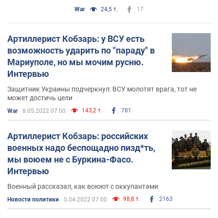
War
24,5 т.
17
Артиллерист Кобзарь: у ВСУ есть
возможность ударить по "параду" в
Мариуполе, но мы мочим русню.
Интервью
Защитник Украины подчеркнул: ВСУ молотят врага, тот не
может достичь цели
143,2 т.
781
War
8.05.2022 07:00
Артиллерист Кобзарь: российских
военных надо беспощадно пизд*ть,
мы воюем не с Буркина-Фасо.
Интервью
Военный рассказал, как воюют с оккупантами
98,8 т.
2163
Новости политики
5.04.2022 07:00