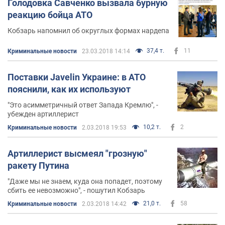
Голодовка Савченко вызвала бурную
реакцию бойца АТО
Кобзарь напомнил об округлых формах нардепа
37,4 т.
11
Криминальные новости
23.03.2018 14:14
Поставки Javelin Украине: в АТО
пояснили, как их используют
"Это асимметричный ответ Запада Кремлю", -
убежден артиллерист
10,2 т.
2
Криминальные новости
2.03.2018 19:53
Артиллерист высмеял "грозную"
ракету Путина
"Даже мы не знаем, куда она попадет, поэтому
сбить ее невозможно", - пошутил Кобзарь
21,0 т.
58
Криминальные новости
2.03.2018 14:42