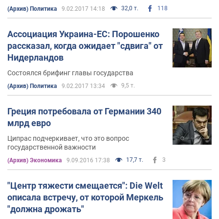
32,0 т.
118
(Архив) Политика
9.02.2017 14:18
Ассоциация Украина-ЕС: Порошенко
рассказал, когда ожидает "сдвига" от
Нидерландов
Состоялся брифинг главы государства
9,5 т.
(Архив) Политика
9.02.2017 13:34
Греция потребовала от Германии 340
млрд евро
Ципрас подчеркивает, что это вопрос
государственной важности
17,7 т.
3
(Архив) Экономика
9.09.2016 17:38
"Центр тяжести смещается": Die Welt
описала встречу, от которой Меркель
"должна дрожать"