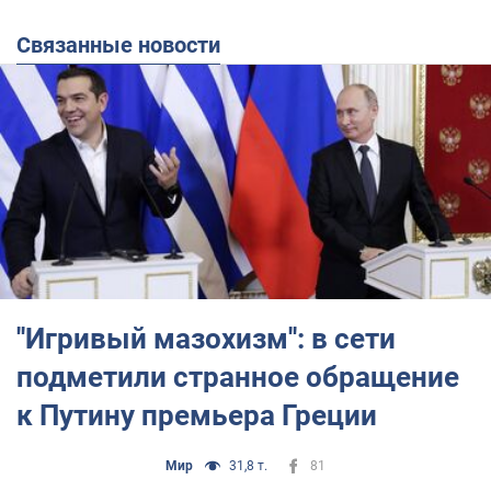
Связанные новости
''Игривый мазохизм'': в сети
подметили странное обращение
к Путину премьера Греции
Мир
31,8 т.
81