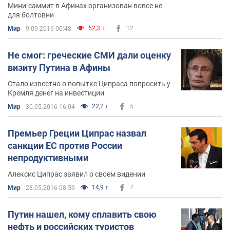
Мини-саммит в Афинах организован вовсе не
для болтовни
62,3 т.
12
Мир
9.09.2016 00:48
Не смог: греческие СМИ дали оценку
визиту Путина в Афины
Стало известно о попытке Ципраса попросить у
Кремля денег на инвестиции
22,2 т.
5
Мир
30.05.2016 16:04
Премьер Греции Ципрас назвал
санкции ЕС против России
непродуктивными
Алексис Ципрас заявил о своем видении
14,9 т.
7
Мир
28.05.2016 08:59
Путин нашел, кому сплавить свою
нефть и российских туристов