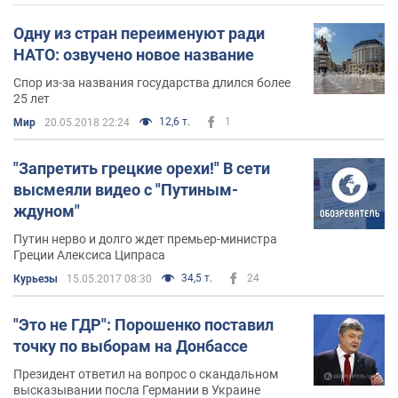
Одну из стран переименуют ради
НАТО: озвучено новое название
Спор из-за названия государства длился более
25 лет
12,6 т.
1
Мир
20.05.2018 22:24
"Запретить грецкие орехи!" В сети
высмеяли видео с "Путиным-
ждуном"
Путин нерво и долго ждет премьер-министра
Греции Алексиса Ципраса
34,5 т.
24
Курьезы
15.05.2017 08:30
"Это не ГДР": Порошенко поставил
точку по выборам на Донбассе
Президент ответил на вопрос о скандальном
высказывании посла Германии в Украине