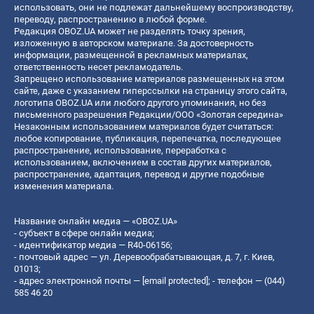
использовать, они не подлежат дальнейшему воспроизводству,
переводу, распространению в любой форме.
Редакция OBOZ.UA может не разделять точку зрения,
изложенную в авторском материале. За достоверность
информации, размещенной в рекламных материалах,
ответственность несет рекламодатель.
Запрещено использование материалов размещенных на этом
сайте, даже с указанием гиперссылки на страницу этого сайта,
логотипа OBOZ.UA или любого другого упоминания, но без
письменного разрешения Редакции/ООО «Золотая середина»
Незаконным использованием материалов будет считаться:
любое копирование, публикация, перепечатка, последующее
распространение, использование, переработка с
использованием, включением в состав других материалов,
распространение, адаптация, перевод и другие подобные
изменения материала.
Название онлайн медиа — «OBOZ.UA»
- субъект в сфере онлайн медиа;
- идентификатор медиа — R40-06156;
- почтовый адрес — ул. Деревообрабатывающая, д. 7, г. Киев,
01013;
- адрес электронной почты —
[email protected]
; - телефон — (044)
585 46 20