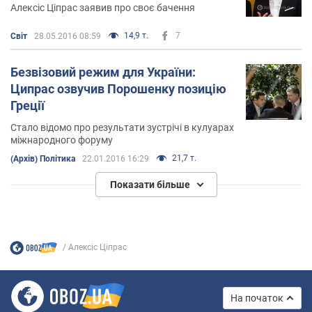
Алексіс Ціпрас заявив про своє бачення
14,9 т.
7
Світ
28.05.2016 08:59
Безвізовий режим для України:
Ципрас озвучив Порошенку позицію
Греції
Стало відомо про результати зустрічі в кулуарах
міжнародного форуму
21,7 т.
(Архів) Політика
22.01.2016 16:29
Показати більше
Алексіс Ціпрас
На початок