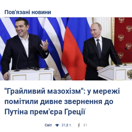
Пов'язані новини
''Грайливий мазохізм'': у мережі
помітили дивне звернення до
Путіна прем'єра Греції
Світ
31,8 т.
81