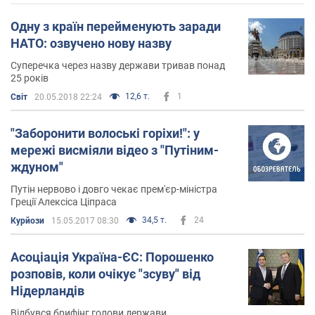
Одну з країн перейменують заради
НАТО: озвучено нову назву
Суперечка через назву держави тривав понад
25 років
12,6 т.
1
Світ
20.05.2018 22:24
"Заборонити волоські горіхи!": у
мережі висміяли відео з "Путіним-
ждуном"
Путін нервово і довго чекає прем'єр-міністра
Греції Алексіса Ціпраса
34,5 т.
24
Курйози
15.05.2017 08:30
Асоціація Україна-ЄС: Порошенко
розповів, коли очікує "зсуву" від
Нідерландів
Відбувся брифінг голови держави