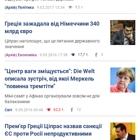
9,5 т.
(Архів) Політика
9.02.2017 13:34
Греція зажадала від Німеччини 340
млрд євро
Ціпрас наголошує, що це питання державного
значення
17,7 т.
3
(Архів) Економіка
9.09.2016 17:38
"Центр ваги зміщується": Die Welt
описала зустріч, від якої Меркель
"повинна тремтіти"
Міні-саміт у Афінах організували зовсім не для
балаканини
62,3 т.
12
Світ
9.09.2016 00:48
Прем'єр Греції Ціпрас назвав санкції
ЄС проти Росії непродуктивними