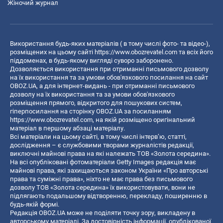
Жіночий журнал
Використання будь-яких матеріалів ( в тому числі фото- та відео-),
розміщених на цьому сайті
https://www.obozrevatel.com
та всіх його
піддоменах, в будь-якому вигляді суворо заборонено.
Дозволяється використання при отриманні письмового дозволу
на їх використання та за умови обов'язкового посилання на сайт
OBOZ.UA, а для інтернет-видань - при отриманні письмового
дозволу на їх використання та за умови обов'язкового
розміщення прямого, відкритого для пошукових систем,
гіперпосилання на сторінку OBOZ.UA за посиланням
https://www.obozrevatel.com
, на якій розміщено оригінальний
матеріал в першому абзаці матеріалу.
Всі матеріали на цьому сайті, в тому числі інтерв’ю, статті,
дослідження – є службовими творами журналістів редакції,
виключні майнові права на які належать ТОВ «Золота середина».
На всі опубліковані фотоматеріали Getty Images редакція має
майнові права, які захищаються законом України «Про авторські
права та суміжні права», ніхто не має права без письмового
дозволу ТОВ «Золота середина» їх використовувати, вони не
підлягають подальшому відтворенню, перекладу, поширенню в
будь-якій формі.
Редакція OBOZ.UA може не поділяти точку зору, викладену в
авторському матеріалі. За достовірність інформації, опублікованої