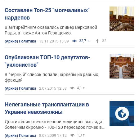
Составлен Топ-25 "молчаливых"
нардепов
В антирейтинге оказались спикер Верховной
Рады, а также Антон Геращенко
33,7 т.
32
(Архив) Политика
13.11.2015 15:39
Опубликован ТОП-10 депутатов-
"уклонистов"
В "черный" список попали нардепы из разных
фракций
4,1 т.
(Архив) Политика
2.07.2015 12:53
Нелегальные трансплантации в
Украине невозможны
Достижения отечественной медицины выглядят
более чем скромно - 100-120 пересадок почек в
год, всего четыре пересадки сердца, 58
1,3 т.
(Архив) Политика
8.07.2009 17:12
пересадок печени.