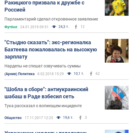
Ракицкого призвала к дружбе с
Россией
Парламентарий сделал откровенное заявление
24,3 т.
12
Футбол
24.01.2019 09:51
"Стыдно сказать": экс-регионалка
Бахтеева пожаловалась на высокую
зарплату
Нардепы не спешат озвучивать суммы
10,1 т.
62
(Архив) Политика
8.02.2018 15:29
"Шобла в сборе": антиукраинский
шабаш в Раде взбесил сеть
Тука рассказал о вопиющем инциденте
19,6 т.
3
Общество
17.11.2017 12:25