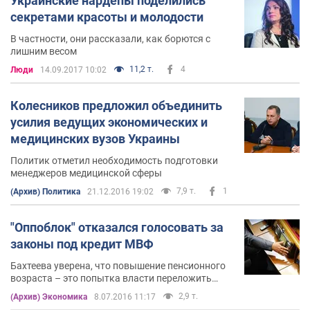
Украинские нардепы поделились
секретами красоты и молодости
В частности, они рассказали, как борются с
лишним весом
11,2 т.
4
Люди
14.09.2017 10:02
Колесников предложил объединить
усилия ведущих экономических и
медицинских вузов Украины
Политик отметил необходимость подготовки
менеджеров медицинской сферы
7,9 т.
1
(Архив) Политика
21.12.2016 19:02
"Оппоблок" отказался голосовать за
законы под кредит МВФ
Бахтеева уверена, что повышение пенсионного
возраста – это попытка власти переложить
неспособность управлять экономикой страны
2,9 т.
(Архив) Экономика
8.07.2016 11:17
на плечи простых людей