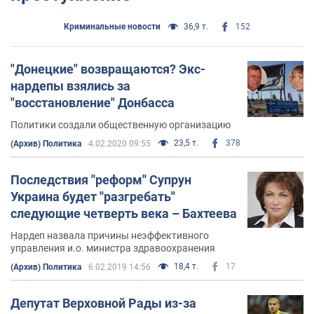
Криминальные новости
36,9 т.
152
"Донецкие" возвращаются? Экс-
нардепы взялись за
"восстановление" Донбасса
Политики создали общественную организацию
23,5 т.
378
(Архив) Политика
4.02.2020 09:55
Последствия ''реформ'' Супрун
Украина будет ''разгребать''
следующие четверть века – Бахтеева
Нардеп назвала причины неэффективного
управления и.о. министра здравоохранения
18,4 т.
17
(Архив) Политика
6.02.2019 14:56
Депутат Верховной Рады из-за