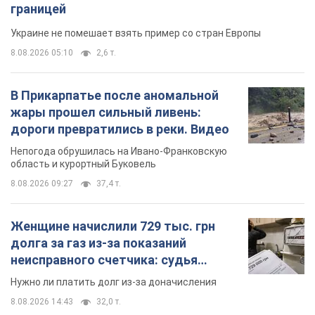
границей
Украине не помешает взять пример со стран Европы
8.08.2026 05:10
2,6 т.
В Прикарпатье после аномальной
жары прошел сильный ливень:
дороги превратились в реки. Видео
Непогода обрушилась на Ивано-Франковскую
область и курортный Буковель
8.08.2026 09:27
37,4 т.
Женщине начислили 729 тыс. грн
долга за газ из-за показаний
неисправного счетчика: судья
вынес неожиданное решение
Нужно ли платить долг из-за доначисления
8.08.2026 14:43
32,0 т.