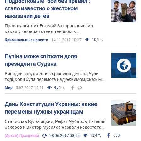
Подростковые "бои без правил":
стало известно о жестоком
наказании детей
Правозащитник Евгений Захаров пояснил,
какая уголовная ответственность
предусмотрена за такие действия
10,1 т.
Криминальные новости
14.11.2017 10:17
Путіна може спіткати доля
президента Судана
Випадки засудження керівників держав були
тоді, коли була перемога над режимом, скажімо,
над нацистським, коли був Нюрнберзький
45,1 т.
66
Мир
5.07.2017 15:21
процес
День Конституции Украины: какие
перемены нужны украинцам
Станислав Кульчицкий, Рефат Чубаров, Евгений
Захаров и Виктор Мусияка назвали недостатки
Основного Закона
12,4 т.
333
(Архив) Праздники
28.06.2017 08:15