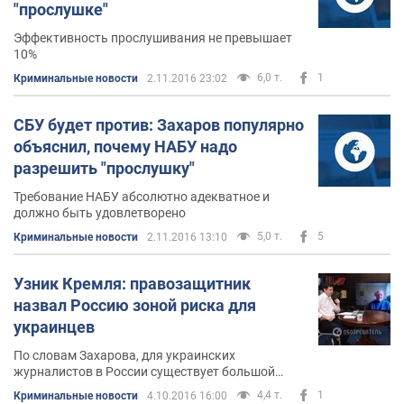
"прослушке"
Эффективность прослушивания не превышает
10%
6,0 т.
1
Криминальные новости
2.11.2016 23:02
СБУ будет против: Захаров популярно
объяснил, почему НАБУ надо
разрешить "прослушку"
Требование НАБУ абсолютно адекватное и
должно быть удовлетворено
5,0 т.
5
Криминальные новости
2.11.2016 13:10
Узник Кремля: правозащитник
назвал Россию зоной риска для
украинцев
По словам Захарова, для украинских
журналистов в России существует большой
риск быть задержанными
4,4 т.
1
Криминальные новости
4.10.2016 16:00