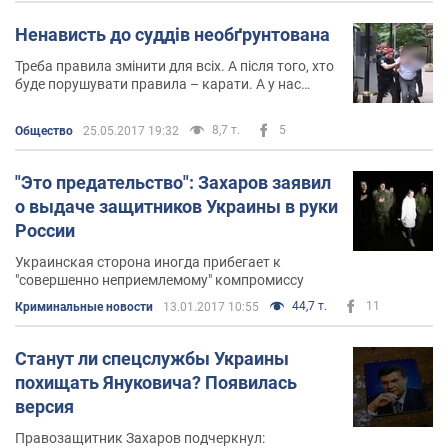
Ненависть до суддів необґрунтована
Треба правила змінити для всіх. А після того, хто
буде порушувати правила – карати. А у нас
навпаки, у нас правила не встановлюють, і в дії
виходить фактично вибіркове правосуддя
8,7 т.
5
Общество
25.05.2017 19:32
"Это предательство": Захаров заявил
о выдаче защитников Украины в руки
России
Украинская сторона иногда прибегает к
"совершенно неприемлемому" компромиссу
44,7 т.
11
Криминальные новости
13.01.2017 10:55
Станут ли спецслужбы Украины
похищать Януковича? Появилась
версия
Правозащитник Захаров подчеркнул: