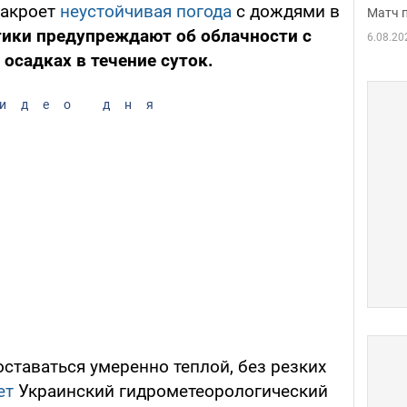
накроет
неустойчивая погода
с дождями в
Матч 
ики предупреждают об облачности с
6.08.20
осадках в течение суток.
идео дня
оставаться умеренно теплой, без резких
ет
Украинский гидрометеорологический