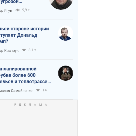
 угрозой
тическая
9,9 т.
ор Ягун
истика
чьей стороне истории
тупает Дональд
мп?
8,1 т.
ор Каспрук
апланированной
убке более 600
евьев и теплотрассе:
 происходит на
141
ислав Самойленко
емках в Киеве