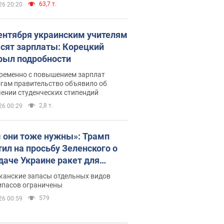
63,7 т.
26 20:20
сентября украинским учителям
сят зарплаты: Корецкий
рыл подробности
ременно с повышением зарплат
огам правительство объявило об
ении студенческих стипендий
2,8 т.
26 00:29
 они тоже нужны»: Трамп
тил на просьбу Зеленского о
даче Украине ракет для
ot
канские запасы отдельных видов
ипасов ограничены
579
26 00:59