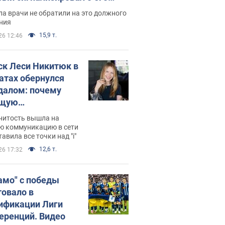
ессивном" раке
а врачи не обратили на это должного
ния
15,9 т.
26 12:46
ск Леси Никитюк в
атах обернулся
далом: почему
ущую
раведливо
нитость вышла на
йтили
ю коммуникацию в сети
тавила все точки над "i"
12,6 т.
26 17:32
амо" с победы
товало в
ификации Лиги
еренций. Видео