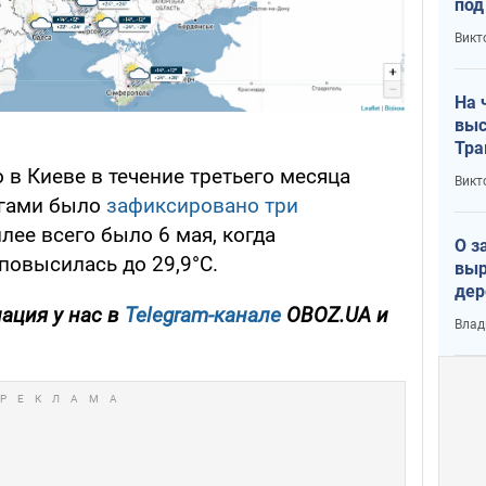
под
кри
Викт
лог
На 
выс
Тра
 в Киеве в течение третьего месяца
Викт
огами было
зафиксировано три
плее всего было 6 мая, когда
О з
повысилась до 29,9°С.
выр
дер
ация у нас в
Telegram-канале
OBOZ.UA и
что
Влад
Тер