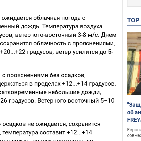
 ожидается облачная погода с
TO
енный дождь. Температура воздуха
дусов, ветер юго-восточный 3-8 м/с. Днем
 сохранится облачность с прояснениями,
20...+22 градусов, ветер усилится до 5-
 с прояснениями без осадков,
ержаться в пределах +12...+14 градусов.
ратковременные небольшие дожди,
.+26 градусов. Ветер юго-восточный 5–10
"Защ
об а
FREY
осадков не ожидается, сохранится
подд
Европ
 температура составит +12...+14
совме
тся дождь, воздух прогреется до