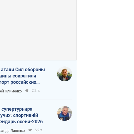
 атаки Сил обороны
аины сократили
порт российских
тепродуктов
2,2 т.
ей Клименко
 супертурнира
учих: спортивній
ендарь осени-2026
6,2 т.
сандр Липенко