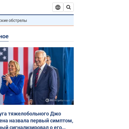
ские обстрелы
ное
уга тяжелобольного Джо
ена назвала первый симптом,
рый сигнализировал о его