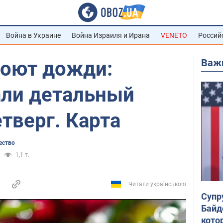
Война в Украине
Война Израиля и Ирана
VENETO
Россий
Важ
роют дожди:
али детальный
етверг. Карта
ество
1,1 т.
Читати українською
Супр
Байд
кото