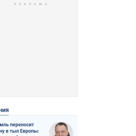
ения
мль переносит
ну в тыл Европы: