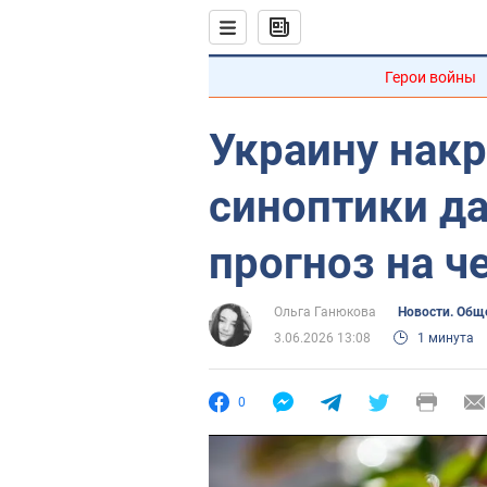
Герои войны
Украину нак
синоптики д
прогноз на ч
Ольга Ганюкова
Новости. Общ
3.06.2026 13:08
1 минута
0