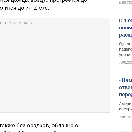
6.08.20
илится до 7-12 м/с.
С 1 
повы
раск
Однов
педаг
увелич
7.08.20
«Нам
отве
пере
Patri
Амери
боепр
7.08.20
также без осадков, облачно с