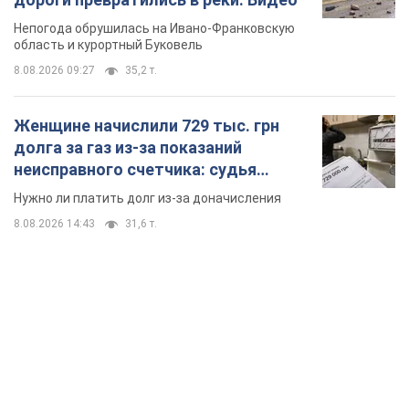
Непогода обрушилась на Ивано-Франковскую
область и курортный Буковель
8.08.2026 09:27
35,2 т.
Женщине начислили 729 тыс. грн
долга за газ из-за показаний
неисправного счетчика: судья
вынес неожиданное решение
Нужно ли платить долг из-за доначисления
8.08.2026 14:43
31,6 т.