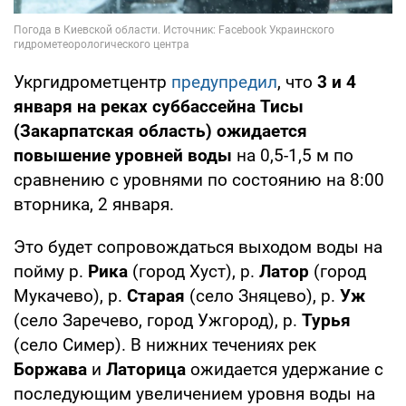
Укргидрометцентр
предупредил
, что
3 и 4
января на реках суббассейна Тисы
(Закарпатская область) ожидается
повышение уровней воды
на 0,5-1,5 м по
сравнению с уровнями по состоянию на 8:00
вторника, 2 января.
Это будет сопровождаться выходом воды на
пойму р.
Рика
(город Хуст), р.
Латор
(город
Мукачево), р.
Старая
(село Зняцево), р.
Уж
(село Заречево, город Ужгород), р.
Турья
(село Симер). В нижних течениях рек
Боржава
и
Латорица
ожидается удержание с
последующим увеличением уровня воды на