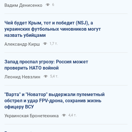
Вадим Денисенко
6
Чей будет Крым, тот и победит (NSJ), а
украинских футбольных чиновников могут
назвать убийцами
Александр Кирш
1,7 т.
Запад проспал угрозу: Россия может
проверить НАТО войной
Леонид Невзлин
5,4 т.
"Варта" и "Новатор" выдержали пулеметный
обстрел и удар FPV-дрона, сохранив жизнь
офицеру ВСУ
Украинская Бронетехника
4,4 т.