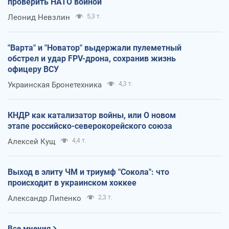
проверить НАТО войной
Леонид Невзлин
5,3 т.
"Варта" и "Новатор" выдержали пулеметный
обстрел и удар FPV-дрона, сохранив жизнь
офицеру ВСУ
Украинская Бронетехника
4,3 т.
КНДР как катализатор войны, или О новом
этапе российско-северокорейского союза
Алексей Кущ
4,4 т.
Выход в элиту ЧМ и триумф "Сокола": что
происходит в украинском хоккее
Александр Липенко
2,3 т.
Все мнения