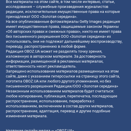
Все материалы на этом сайте, в том числе интервью, статьи,
исследования – служебные произведения журналистов
редакции, исключительные имущественные права на которые
принадлежат ООО «Золотая середина».
На все опубликованные фотоматериалы Getty Images редакция
имеет имущественные права, защищаемые законом Украины
«Об авторских правах и смежных правах», никто не имеет права
без письменного разрешения ООО «Золотая середина» их
использовать, они не подлежат дальнейшему воспроизводству,
переводу, распространению в любой форме.
Редакция OBOZ.UA может не разделять точку зрения,
изложенную в авторском материале. За достоверность
информации, размещенной в рекламных материалах,
ответственность несет рекламодатель.
Запрещено использование материалов размещенных на этом
сайте, даже с указанием гиперссылки на страницу этого сайта,
логотипа OBOZ.UA или любого другого упоминания, но без
письменного разрешения Редакции/ООО «Золотая середина»
Незаконным использованием материалов будет считаться:
любое копирование, публикация, перепечатка, последующее
распространение, использование, переработка с
использованием, включением в состав других материалов,
распространение, адаптация, перевод и другие подобные
изменения материала.
Название онлайн медиа — «OBOZ.UA»